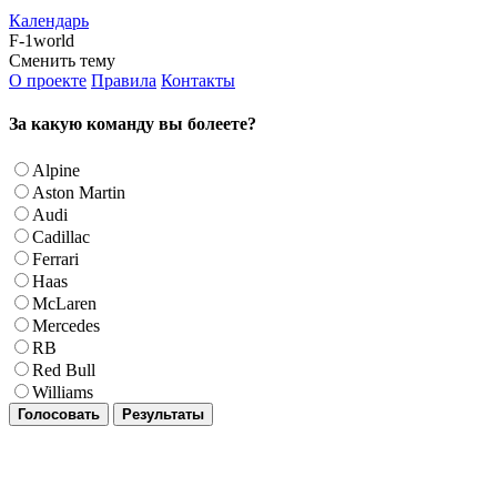
Календарь
F-1world
Сменить тему
О проекте
Правила
Контакты
За какую команду вы болеете?
Alpine
Aston Martin
Audi
Cadillac
Ferrari
Haas
McLaren
Mercedes
RB
Red Bull
Williams
Голосовать
Результаты