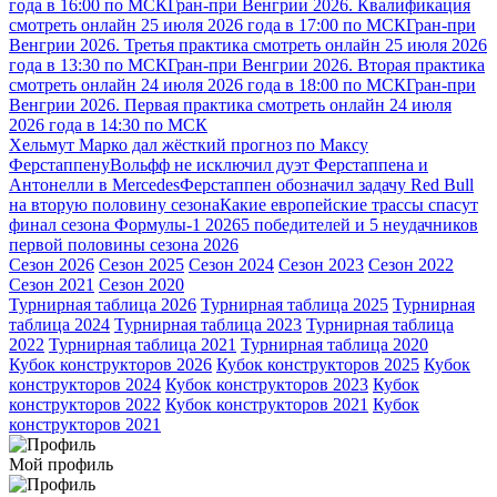
года в 16:00 по МСК
Гран-при Венгрии 2026. Квалификация
смотреть онлайн 25 июля 2026 года в 17:00 по МСК
Гран-при
Венгрии 2026. Третья практика смотреть онлайн 25 июля 2026
года в 13:30 по МСК
Гран-при Венгрии 2026. Вторая практика
смотреть онлайн 24 июля 2026 года в 18:00 по МСК
Гран-при
Венгрии 2026. Первая практика смотреть онлайн 24 июля
2026 года в 14:30 по МСК
Хельмут Марко дал жёсткий прогноз по Максу
Ферстаппену
Вольфф не исключил дуэт Ферстаппена и
Антонелли в Mercedes
Ферстаппен обозначил задачу Red Bull
на вторую половину сезона
Какие европейские трассы спасут
финал сезона Формулы-1 2026
5 победителей и 5 неудачников
первой половины сезона 2026
Сезон 2026
Сезон 2025
Сезон 2024
Сезон 2023
Сезон 2022
Сезон 2021
Сезон 2020
Турнирная таблица 2026
Турнирная таблица 2025
Турнирная
таблица 2024
Турнирная таблица 2023
Турнирная таблица
2022
Турнирная таблица 2021
Турнирная таблица 2020
Кубок конструкторов 2026
Кубок конструкторов 2025
Кубок
конструкторов 2024
Кубок конструкторов 2023
Кубок
конструкторов 2022
Кубок конструкторов 2021
Кубок
конструкторов 2021
Мой профиль