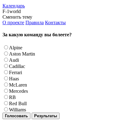
Календарь
F-1world
Сменить тему
О проекте
Правила
Контакты
За какую команду вы болеете?
Alpine
Aston Martin
Audi
Cadillac
Ferrari
Haas
McLaren
Mercedes
RB
Red Bull
Williams
Голосовать
Результаты