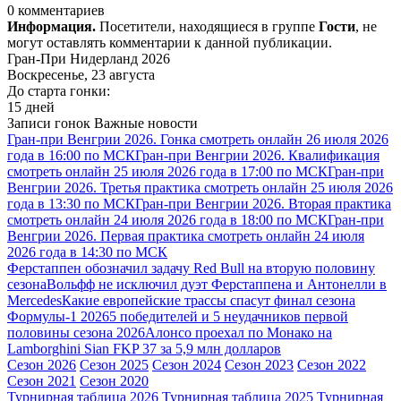
0 комментариев
Информация.
Посетители, находящиеся в группе
Гости
, не
могут оставлять комментарии к данной публикации.
Гран-При Нидерланд 2026
Воскресенье, 23 августа
До старта гонки:
15 дней
Записи гонок
Важные новости
Гран-при Венгрии 2026. Гонка смотреть онлайн 26 июля 2026
года в 16:00 по МСК
Гран-при Венгрии 2026. Квалификация
смотреть онлайн 25 июля 2026 года в 17:00 по МСК
Гран-при
Венгрии 2026. Третья практика смотреть онлайн 25 июля 2026
года в 13:30 по МСК
Гран-при Венгрии 2026. Вторая практика
смотреть онлайн 24 июля 2026 года в 18:00 по МСК
Гран-при
Венгрии 2026. Первая практика смотреть онлайн 24 июля
2026 года в 14:30 по МСК
Ферстаппен обозначил задачу Red Bull на вторую половину
сезона
Вольфф не исключил дуэт Ферстаппена и Антонелли в
Mercedes
Какие европейские трассы спасут финал сезона
Формулы-1 2026
5 победителей и 5 неудачников первой
половины сезона 2026
Алонсо проехал по Монако на
Lamborghini Sian FKP 37 за 5,9 млн долларов
Сезон 2026
Сезон 2025
Сезон 2024
Сезон 2023
Сезон 2022
Сезон 2021
Сезон 2020
Турнирная таблица 2026
Турнирная таблица 2025
Турнирная