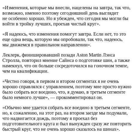
«Изменения, которые мы внесли, нацелены на завтра, так что,
возможно, именно поэтому сегодняшний день выглядит
не особенно хорошо. Но я убежден, что сегодня мы могли бы
войти в тройку лучших, проехав чистый круг».
«Я надеюсь, что изменения помогут завтра. Если нет, то это
еще одна вещь, которую мы опробовали, так что, надеюсь,
мы движемся в правильном направлении».
Леклерк, финишировавший позади Aston Martin Лэнса
Стролла, повторил мнение Сайнса о подготовке шин, а также
намекнул, что он больше сосредоточился на гоночном темпе,
чем на квалификации.
«Честно говоря, в первом и втором сегментах я не очень
хорошо справлялся с управлением, поэтому мне просто нужно
было собрать все воедино, что, я думаю, в третьем сегменте
было немного лучше», — прокомментировал он.
«Обычно мне удается собрать все воедино в третьем сегменте,
но, к сожалению, на этот раз, на втором заезде мы подумали,
что надвигается дождь, поэтому я проехал без
подготовительного круга и был вынужден сразу же повторить
быстрый круг, что не очень хорошо сказалось на шинах».