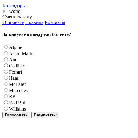
Календарь
F-1world
Сменить тему
О проекте
Правила
Контакты
За какую команду вы болеете?
Alpine
Aston Martin
Audi
Cadillac
Ferrari
Haas
McLaren
Mercedes
RB
Red Bull
Williams
Голосовать
Результаты