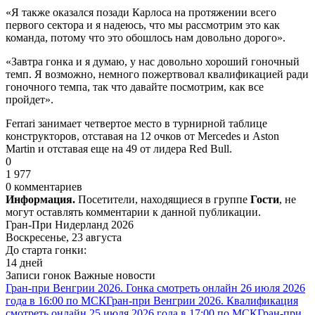
«Я также оказался позади Карлоса на протяжении всего
первого сектора и я надеюсь, что мы рассмотрим это как
команда, потому что это обошлось нам довольно дорого».
«Завтра гонка и я думаю, у нас довольно хороший гоночный
темп. Я возможно, немного пожертвовал квалификацией ради
гоночного темпа, так что давайте посмотрим, как все
пройдет».
Ferrari занимает четвертое место в турнирной таблице
конструкторов, отставая на 12 очков от Mercedes и Aston
Martin и отставая еще на 49 от лидера Red Bull.
0
1 977
0 комментариев
Информация.
Посетители, находящиеся в группе
Гости
, не
могут оставлять комментарии к данной публикации.
Гран-При Нидерланд 2026
Воскресенье, 23 августа
До старта гонки:
14 дней
Записи гонок
Важные новости
Гран-при Венгрии 2026. Гонка смотреть онлайн 26 июля 2026
года в 16:00 по МСК
Гран-при Венгрии 2026. Квалификация
смотреть онлайн 25 июля 2026 года в 17:00 по МСК
Гран-при