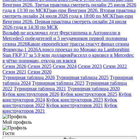
Венгрии 2026. Третья практика смотреть онлайн 25 июля 2026
года в 13:30 по МСК
Гран-при Венгрии 2026. Вторая практика
смотреть онлайн 24 июля 2026 года в 18:00 по МСК
Гран-при
Венгрии 2026. Первая практика смотреть онлайн 24 июля
2026 года в 14:30 по МСК
Вольфф не исключил дуэт Ферстаппена и Антонелли в
Mercedes
5 победителей и 5 неудачников первой половины
сезона 2026
Какие европейские трассы спасут финал сезона
Формулы-1 2026
Алонсо проехал по Монако на Lamborghini
Sian FKP 37 за 5,9 млн долларов
Расселл о кризисе в Mercedes:
я чётко понимаю, откуда он взялся
Сезон 2026
Сезон 2025
Сезон 2024
Сезон 2023
Сезон 2022
Сезон 2021
Сезон 2020
Турнирная таблица 2026
Турнирная таблица 2025
Турнирная
таблица 2024
Турнирная таблица 2023
Турнирная таблица
2022
Турнирная таблица 2021
Турнирная таблица 2020
Кубок конструкторов 2026
Кубок конструкторов 2025
Кубок
конструкторов 2024
Кубок конструкторов 2023
Кубок
конструкторов 2022
Кубок конструкторов 2021
Кубок
конструкторов 2021
Мой профиль
Гости