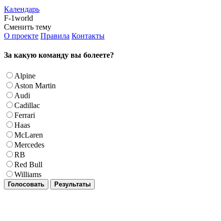
Календарь
F-1world
Сменить тему
О проекте
Правила
Контакты
За какую команду вы болеете?
Alpine
Aston Martin
Audi
Cadillac
Ferrari
Haas
McLaren
Mercedes
RB
Red Bull
Williams
Голосовать
Результаты