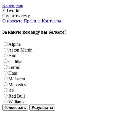
Календарь
F-1world
Сменить тему
О проекте
Правила
Контакты
За какую команду вы болеете?
Alpine
Aston Martin
Audi
Cadillac
Ferrari
Haas
McLaren
Mercedes
RB
Red Bull
Williams
Голосовать
Результаты