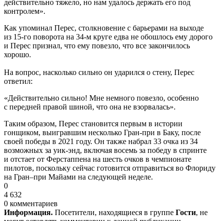
действительно тяжело, но нам удалось держать его под
контролем».
Как упоминал Перес, столкновение с барьерами на выходе
из 15-го поворота на 34-м круге едва не обошлось ему дорого
и Перес признал, что ему повезло, что все закончилось
хорошо.
На вопрос, насколько сильно он ударился о стену, Перес
ответил:
«Действительно сильно! Мне немного повезло, особенно
с передней правой шиной, что она не взорвалась».
Таким образом, Перес становится первым в истории
гонщиком, выигравшим несколько Гран-при в Баку, после
своей победы в 2021 году. Он также набрал 33 очка из 34
возможных за уик-энд, включая восемь за победу в спринте
и отстает от Ферстаппена на шесть очков в чемпионате
пилотов, поскольку сейчас готовится отправиться во Флориду
на Гран–при Майами на следующей неделе.
0
4 632
0 комментариев
Информация.
Посетители, находящиеся в группе
Гости
, не