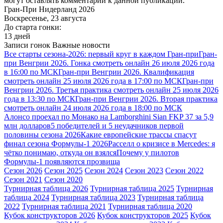
могут оставлять комментарии к данной публикации.
Гран-При Нидерланд 2026
Воскресенье, 23 августа
До старта гонки:
13 дней
Записи гонок
Важные новости
Все старты сезона-2026: первый круг в каждом Гран-при
Гран-
при Венгрии 2026. Гонка смотреть онлайн 26 июля 2026 года
в 16:00 по МСК
Гран-при Венгрии 2026. Квалификация
смотреть онлайн 25 июля 2026 года в 17:00 по МСК
Гран-при
Венгрии 2026. Третья практика смотреть онлайн 25 июля 2026
года в 13:30 по МСК
Гран-при Венгрии 2026. Вторая практика
смотреть онлайн 24 июля 2026 года в 18:00 по МСК
Алонсо проехал по Монако на Lamborghini Sian FKP 37 за 5,9
млн долларов
5 победителей и 5 неудачников первой
половины сезона 2026
Какие европейские трассы спасут
финал сезона Формулы-1 2026
Расселл о кризисе в Mercedes: я
чётко понимаю, откуда он взялся
Почему у пилотов
Формулы-1 появляются прозвища
Сезон 2026
Сезон 2025
Сезон 2024
Сезон 2023
Сезон 2022
Сезон 2021
Сезон 2020
Турнирная таблица 2026
Турнирная таблица 2025
Турнирная
таблица 2024
Турнирная таблица 2023
Турнирная таблица
2022
Турнирная таблица 2021
Турнирная таблица 2020
Кубок конструкторов 2026
Кубок конструкторов 2025
Кубок