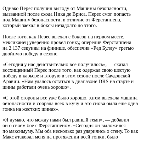
Однако Перес получил выгоду от Машины безопасности,
вызванной после схода Ника де Вриса, Перес смог попасть
под Машину безопасности, в отличие от Ферстаппена,
который заехал в боксы незадолго до этого.
После того, как Перес выехал с боксов на первом месте,
мексиканец уверенно провел гонку, опередив Ферстаппена
на 2,137 секунды на финише, обеспечив «Ред Буллу» третью
двойную победу в сезоне.
«Сегодня у нас действительно все получилось», — сказал
восхищенный Перес после того, как одержал свою шестую
победу в карьере и вторую в этом сезоне после Саудовской
Аравии. «Нам удалось остаться в диапазоне DRS на старте и
шины работали очень хорошо».
«С этой стороны все уже было хорошо, затем выехала машина
безопасности и собрала всех в кучу и это снова была еще одна
гонка на жестких шинах».
«Я думаю, что между нами был равный темп», — добавил
он о своем бое с Ферстаппеном. «Сегодня он выложился
по максимуму. Мы оба несколько раз ударились о стену. То как
Макс атаковал меня на протяжении всей гонки, было