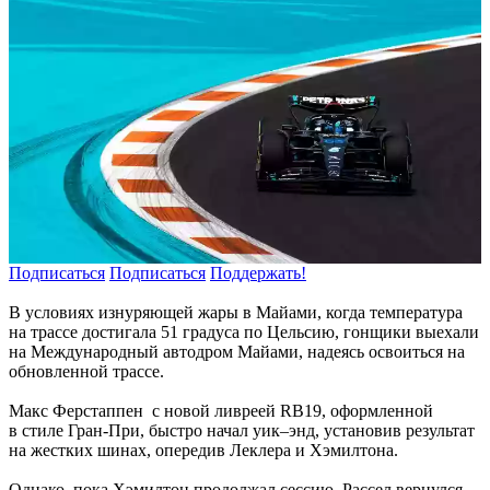
Подписаться
Подписаться
Поддержать!
В условиях изнуряющей жары в Майами, когда температура
на трассе достигала 51 градуса по Цельсию, гонщики выехали
на Международный автодром Майами, надеясь освоиться на
обновленной трассе.
Макс Ферстаппен с новой ливреей RB19, оформленной
в стиле Гран-При, быстро начал уик–энд, установив результат
на жестких шинах, опередив Леклера и Хэмилтона.
Однако, пока Хэмилтон продолжал сессию, Рассел вернулся