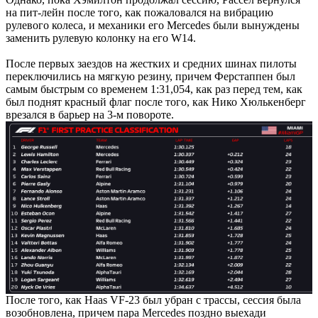
на пит-лейн после того, как пожаловался на вибрацию
рулевого колеса, и механики его Mercedes были вынуждены
заменить рулевую колонку на его W14.
После первых заездов на жестких и средних шинах пилоты
переключились на мягкую резину, причем Ферстаппен был
самым быстрым со временем 1:31,054, как раз перед тем, как
был поднят красный флаг после того, как Нико Хюлькенберг
врезался в барьер на 3-м повороте.
После того, как Haas VF-23 был убран с трассы, сессия была
возобновлена, причем пара Mercedes поздно выехади