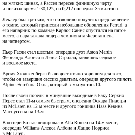
на мягких шинах, а Рассел пересек финишную черту
и показал время 1:30,125, на 0,212 опередил Хэмилтона.
Леклер был третьим, что позволило получить представление
о темпе, который принесли небольшие обновления Ferrari, а
его напарник по команде Карлос Сайнс опустился на пятое
место, а пара зажала лидера чемпионата Ферстаппена
на четвертом.
Пьер Гасли стал шестым, опередив дуэт Aston Martin
Фернандо Алонсо и Лэнса Стролла, занявших седьмое
и восьмое места.
Время Хюлькенберга было достаточно хорошим для того,
чтобы он завершил сессию девятым, опередив другого пилота
Alpine Эстебана Окна, который замкнул топ-10.
После своей победы в минувшие выходные в Баку Серхио
Перес стал 11-м самым быстрым, опередив Оскара Пиастри
из McLaren на 12-м месте и другого гонщика Haas Кевина
Магнуссена на 13-м.
Валттери Боттас лидировал в Alfa Romeo на 14-м месте,
опередив Williams Алекса Албона и Ландо Норриса
в McLaren.