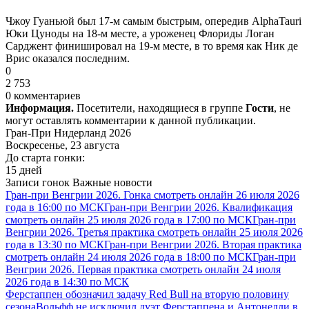
Чжоу Гуаньюй был 17-м самым быстрым, опередив AlphaTauri
Юки Цуноды на 18-м месте, а уроженец Флориды Логан
Сарджент финишировал на 19-м месте, в то время как Ник де
Врис оказался последним.
0
2 753
0 комментариев
Информация.
Посетители, находящиеся в группе
Гости
, не
могут оставлять комментарии к данной публикации.
Гран-При Нидерланд 2026
Воскресенье, 23 августа
До старта гонки:
15 дней
Записи гонок
Важные новости
Гран-при Венгрии 2026. Гонка смотреть онлайн 26 июля 2026
года в 16:00 по МСК
Гран-при Венгрии 2026. Квалификация
смотреть онлайн 25 июля 2026 года в 17:00 по МСК
Гран-при
Венгрии 2026. Третья практика смотреть онлайн 25 июля 2026
года в 13:30 по МСК
Гран-при Венгрии 2026. Вторая практика
смотреть онлайн 24 июля 2026 года в 18:00 по МСК
Гран-при
Венгрии 2026. Первая практика смотреть онлайн 24 июля
2026 года в 14:30 по МСК
Ферстаппен обозначил задачу Red Bull на вторую половину
сезона
Вольфф не исключил дуэт Ферстаппена и Антонелли в