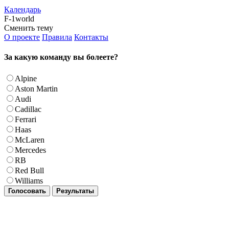
Календарь
F-1world
Сменить тему
О проекте
Правила
Контакты
За какую команду вы болеете?
Alpine
Aston Martin
Audi
Cadillac
Ferrari
Haas
McLaren
Mercedes
RB
Red Bull
Williams
Голосовать
Результаты