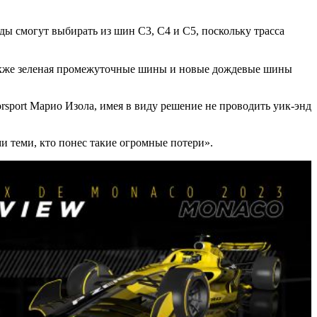
ы смогут выбирать из шин C3, C4 и C5, поскольку трасса
также зеленая промежуточные шины и новые дождевые шины
orsport Марио Изола, имея в виду решение не проводить уик-энд
ми теми, кто понес такие огромные потери».