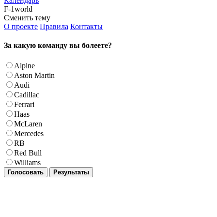
Календарь
F-1world
Сменить тему
О проекте
Правила
Контакты
За какую команду вы болеете?
Alpine
Aston Martin
Audi
Cadillac
Ferrari
Haas
McLaren
Mercedes
RB
Red Bull
Williams
Голосовать
Результаты