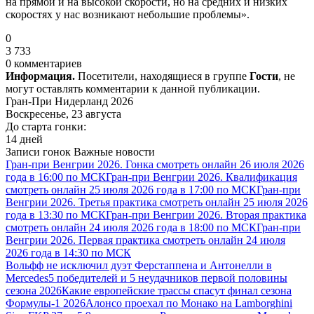
на прямой и на высокой скорости, но на средних и низких
скоростях у нас возникают небольшие проблемы».
0
3 733
0 комментариев
Информация.
Посетители, находящиеся в группе
Гости
, не
могут оставлять комментарии к данной публикации.
Гран-При Нидерланд 2026
Воскресенье, 23 августа
До старта гонки:
14 дней
Записи гонок
Важные новости
Гран-при Венгрии 2026. Гонка смотреть онлайн 26 июля 2026
года в 16:00 по МСК
Гран-при Венгрии 2026. Квалификация
смотреть онлайн 25 июля 2026 года в 17:00 по МСК
Гран-при
Венгрии 2026. Третья практика смотреть онлайн 25 июля 2026
года в 13:30 по МСК
Гран-при Венгрии 2026. Вторая практика
смотреть онлайн 24 июля 2026 года в 18:00 по МСК
Гран-при
Венгрии 2026. Первая практика смотреть онлайн 24 июля
2026 года в 14:30 по МСК
Вольфф не исключил дуэт Ферстаппена и Антонелли в
Mercedes
5 победителей и 5 неудачников первой половины
сезона 2026
Какие европейские трассы спасут финал сезона
Формулы-1 2026
Алонсо проехал по Монако на Lamborghini