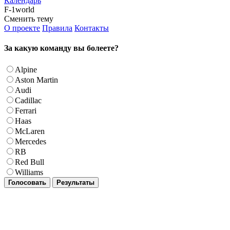
Календарь
F-1world
Сменить тему
О проекте
Правила
Контакты
За какую команду вы болеете?
Alpine
Aston Martin
Audi
Cadillac
Ferrari
Haas
McLaren
Mercedes
RB
Red Bull
Williams
Голосовать
Результаты