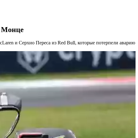
в Монце
cLaren и Серхио Переса из Red Bull, которые потерпели аварию