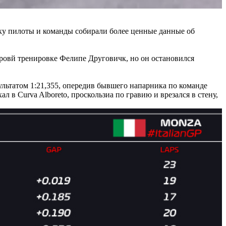
ьку пилоты и команды собирали более ценные данные об
перовй тренировке Фелипе Друговичк, но он остановился
зультатом 1:21,355, опередив бывшего напарника по команде
л в Curva Alboreto, проскользиа по гравию и врезался в стену,