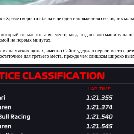
 в «Храме скорости» была еще одна напряженная сессия, поскол
, который только что занял место, когда отдал свою машину на 
емой на первых минутах.
время на мягких щинах, именно Сайнс удержал первое место с ре
достаточное для третьего места, прежде чем слишком широко выеха