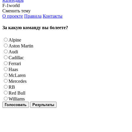
Календарь
F-1world
Сменить тему
О проекте
Правила
Контакты
За какую команду вы болеете?
Alpine
Aston Martin
Audi
Cadillac
Ferrari
Haas
McLaren
Mercedes
RB
Red Bull
Williams
Голосовать
Результаты