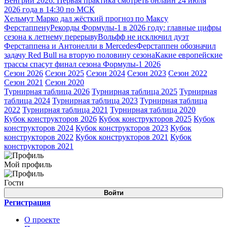
Венгрии 2026. Первая практика смотреть онлайн 24 июля
2026 года в 14:30 по МСК
Хельмут Марко дал жёсткий прогноз по Максу
Ферстаппену
Рекорды Формулы-1 в 2026 году: главные цифры
сезона к летнему перерыву
Вольфф не исключил дуэт
Ферстаппена и Антонелли в Mercedes
Ферстаппен обозначил
задачу Red Bull на вторую половину сезона
Какие европейские
трассы спасут финал сезона Формулы-1 2026
Сезон 2026
Сезон 2025
Сезон 2024
Сезон 2023
Сезон 2022
Сезон 2021
Сезон 2020
Турнирная таблица 2026
Турнирная таблица 2025
Турнирная
таблица 2024
Турнирная таблица 2023
Турнирная таблица
2022
Турнирная таблица 2021
Турнирная таблица 2020
Кубок конструкторов 2026
Кубок конструкторов 2025
Кубок
конструкторов 2024
Кубок конструкторов 2023
Кубок
конструкторов 2022
Кубок конструкторов 2021
Кубок
конструкторов 2021
Мой профиль
Гости
Войти
Регистрация
О проекте