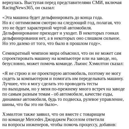
вернулась. Выступая перед представителями СМИ, включая
RacingNews365, он сказал:
«Эта машина будет дельфинировать до конца года.
Но я с оптимизмом смотрю на следующий год, полагая, что
это не будет характерной чертой автомобиля.
Дельфинирование приходит и уходит. В некоторых гонках
дельфинирования нет, а в некоторых оно слишком сильное.
Но это далеко от того, что было в прошлом году».
Семикратный чемпион мира объяснил, что он не может сам
спроектировать машину на компьютере или на заводе, но,
безусловно, может помочь команде. Льюис Хэмилтон сказал:
«Я не строю и не проектирую автомобиль, поэтому не могу
сидеть за компьютером и помогать им переделывать машину.
Лучшее, что я могу сделать это проводить тесты
по выходным, но у меня по-прежнему много встреч на заводе
по самым разным темам - об автомобиле, качестве езды,
динамике автомобиля, будь то подвеска, рулевое управление,
шины, что бы это ни было».
Хэмилтон также заявил, что он вместе с товарищем
по команде Mercedes Джорджем Расселом ответили
на вопросы инженеров, чтобы помочь процессу, добавив: