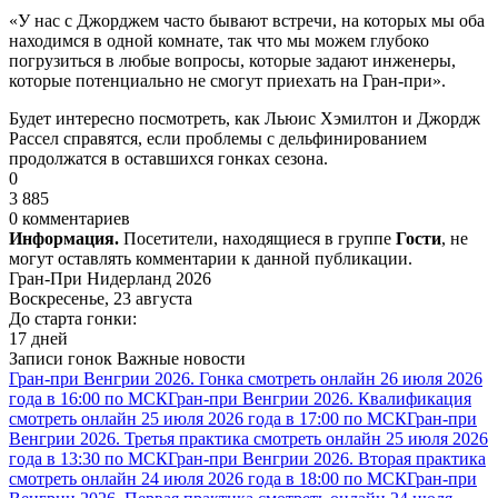
«У нас с Джорджем часто бывают встречи, на которых мы оба
находимся в одной комнате, так что мы можем глубоко
погрузиться в любые вопросы, которые задают инженеры,
которые потенциально не смогут приехать на Гран-при».
Будет интересно посмотреть, как Льюис Хэмилтон и Джордж
Рассел справятся, если проблемы с дельфинированием
продолжатся в оставшихся гонках сезона.
0
3 885
0 комментариев
Информация.
Посетители, находящиеся в группе
Гости
, не
могут оставлять комментарии к данной публикации.
Гран-При Нидерланд 2026
Воскресенье, 23 августа
До старта гонки:
17 дней
Записи гонок
Важные новости
Гран-при Венгрии 2026. Гонка смотреть онлайн 26 июля 2026
года в 16:00 по МСК
Гран-при Венгрии 2026. Квалификация
смотреть онлайн 25 июля 2026 года в 17:00 по МСК
Гран-при
Венгрии 2026. Третья практика смотреть онлайн 25 июля 2026
года в 13:30 по МСК
Гран-при Венгрии 2026. Вторая практика
смотреть онлайн 24 июля 2026 года в 18:00 по МСК
Гран-при