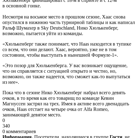
Хюлькенберг финишировал с 18-м в спринте и с 12-м
в основной гонке.
Несмотря на восьмое место в прошлом сезоне, Хаас снова
опустился в нижнюю часть турнирной таблицы и как написал
Ральф Шумахер в Sky Deutschland, Нико Хюлькенберг,
возможно, пытается уйти из команды.
«Хюлькенберг также понимает, что Haas находится в тупике
со всем, что они делают. Хаас, вероятно, уже не в том
состоянии, чтобы выступать в нынешней Формуле-1».
«Это позор для Хюлькенберга. У вас возникает ощущение,
что он справляется с ситуацией открыто и честно, но,
возможно, он также надеется, что сможет как-то выпутаться
из нее».
Пока что в сезоне Нико Хюлькенберг набрал всего девять
очков, в то время как его товарищ по команде Кевин
Магнуссен застрял на трех. Имея в активе всего двенадцать
очков, Haas отстает на четыре очка от Alfa Romeo,
занимающей девятое место.
0
340
0 комментариев
Информация.
Посетители, находящиеся в группе
Гости
, не