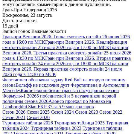
могут оставлять комментарии к данной публикации.
Гран-При Нидерланд 2026
Воскресенье, 23 августа
До старта гонки:
15 дней
Записи гонок
Важные новости
Гран-при Венгрии 2026. Гонка смотреть онлайн 26 июля 2026
года в 16:00 по МСК
Гран-при Венгрии 2026. Квалификация
смотреть онлайн 25 июля 2026 года в 17:00 по МСК
Гран-при
Венгрии 2026. Третья практика смотреть онлайн 25 июля 2026
года в 13:30 по МСК
Гран-при Венгрии 2026. Вторая практика
смотреть онлайн 24 июля 2026 года в 18:00 по МСК
Гран-при
Венгрии 2026. Первая практика смотреть онлайн 24 июля
2026 года в 14:30 по МСК
Ферстаппен обозначил задачу Red Bull на вторую половину
сезона
Вольфф не исключил дуэт Ферстаппена и Антонелли в
Mercedes
Какие европейские трассы спасут финал сезона
Формулы-1 2026
5 победителей и 5 неудачников первой
половины сезона 2026
Алонсо проехал по Монако на
Lamborghini Sian FKP 37 за 5,9 млн долларов
Сезон 2026
Сезон 2025
Сезон 2024
Сезон 2023
Сезон 2022
Сезон 2021
Сезон 2020
Турнирная таблица 2026
Турнирная таблица 2025
Турнирная
таблица 2024
Турнирная таблица 2023
Турнирная таблица
2022
Турнирная таблица 2021
Турнирная таблица 2020