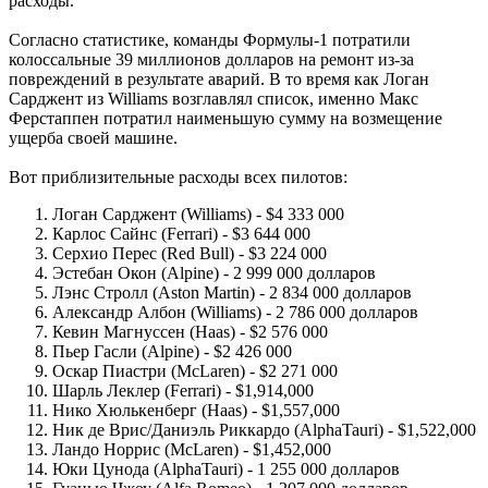
расходы.
Согласно статистике, команды Формулы-1 потратили
колоссальные 39 миллионов долларов на ремонт из-за
повреждений в результате аварий. В то время как Логан
Сарджент из Williams возглавлял список, именно Макс
Ферстаппен потратил наименьшую сумму на возмещение
ущерба своей машине.
Вот приблизительные расходы всех пилотов:
Логан Сарджент (Williams) - $4 333 000
Карлос Сайнс (Ferrari) - $3 644 000
Серхио Перес (Red Bull) - $3 224 000
Эстебан Окон (Alpine) - 2 999 000 долларов
Лэнс Стролл (Aston Martin) - 2 834 000 долларов
Александр Албон (Williams) - 2 786 000 долларов
Кевин Магнуссен (Haas) - $2 576 000
Пьер Гасли (Alpine) - $2 426 000
Оскар Пиастри (McLaren) - $2 271 000
Шарль Леклер (Ferrari) - $1,914,000
Нико Хюлькенберг (Haas) - $1,557,000
Ник де Врис/Даниэль Риккардо (AlphaTauri) - $1,522,000
Ландо Норрис (McLaren) - $1,452,000
Юки Цунода (AlphaTauri) - 1 255 000 долларов