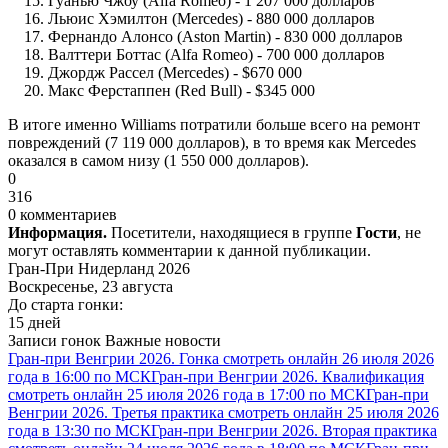
Гуанью Чжоу (Alfa Romeo) - 1 207 000 долларов
Льюис Хэмилтон (Mercedes) - 880 000 долларов
Фернандо Алонсо (Aston Martin) - 830 000 долларов
Валттери Боттас (Alfa Romeo) - 700 000 долларов
Джордж Рассел (Mercedes) - $670 000
Макс Ферстаппен (Red Bull) - $345 000
В итоге именно Williams потратили больше всего на ремонт
повреждений (7 119 000 долларов), в то время как Mercedes
оказался в самом низу (1 550 000 долларов).
0
316
0 комментариев
Информация.
Посетители, находящиеся в группе
Гости
, не
могут оставлять комментарии к данной публикации.
Гран-При Нидерланд 2026
Воскресенье, 23 августа
До старта гонки:
15 дней
Записи гонок
Важные новости
Гран-при Венгрии 2026. Гонка смотреть онлайн 26 июля 2026
года в 16:00 по МСК
Гран-при Венгрии 2026. Квалификация
смотреть онлайн 25 июля 2026 года в 17:00 по МСК
Гран-при
Венгрии 2026. Третья практика смотреть онлайн 25 июля 2026
года в 13:30 по МСК
Гран-при Венгрии 2026. Вторая практика