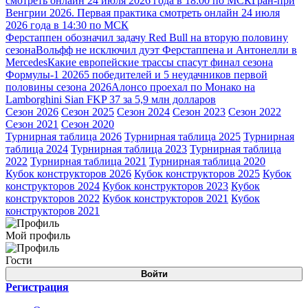
смотреть онлайн 24 июля 2026 года в 18:00 по МСК
Гран-при
Венгрии 2026. Первая практика смотреть онлайн 24 июля
2026 года в 14:30 по МСК
Ферстаппен обозначил задачу Red Bull на вторую половину
сезона
Вольфф не исключил дуэт Ферстаппена и Антонелли в
Mercedes
Какие европейские трассы спасут финал сезона
Формулы-1 2026
5 победителей и 5 неудачников первой
половины сезона 2026
Алонсо проехал по Монако на
Lamborghini Sian FKP 37 за 5,9 млн долларов
Сезон 2026
Сезон 2025
Сезон 2024
Сезон 2023
Сезон 2022
Сезон 2021
Сезон 2020
Турнирная таблица 2026
Турнирная таблица 2025
Турнирная
таблица 2024
Турнирная таблица 2023
Турнирная таблица
2022
Турнирная таблица 2021
Турнирная таблица 2020
Кубок конструкторов 2026
Кубок конструкторов 2025
Кубок
конструкторов 2024
Кубок конструкторов 2023
Кубок
конструкторов 2022
Кубок конструкторов 2021
Кубок
конструкторов 2021
Мой профиль
Гости
Войти
Регистрация