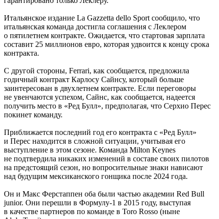
гарантировано только Леклеру.
Итальянское издание La Gazzetta dello Sport сообщило, что
итальянская команда достигла соглашения с Леклером
о пятилетнем контракте. Ожидается, что стартовая зарплата
составит 25 миллионов евро, которая удвоится к концу срока
контракта.
С другой стороны, Ferrari, как сообщается, предложила
годичный контракт Карлосу Сайнсу, который больше
заинтересован в двухлетнем контракте. Если переговоры
не увенчаются успехом, Сайнс, как сообщается, надеется
получить место в «Ред Булл», предполагая, что Серхио Перес
покинет команду.
Приближается последний год его контракта с «Ред Булл»
и Перес находится в сложной ситуации, учитывая его
выступление в этом сезоне. Команда Milton Keynes
не подтвердила никаких изменений в составе своих пилотов
на предстоящий сезон, но вопросительные знаки нависают
над будущим мексиканского гонщика после 2024 года.
Он и Макс Ферстаппен оба были частью академии Red Bull
junior. Они перешли в Формулу-1 в 2015 году, выступая
в качестве партнеров по команде в Toro Rosso (ныне