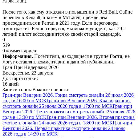
AlphaTauri).
После того, как ему отказали в повышении в Red Bull, Сайнс
перешел в Renault, а затем в McLaren, прежде чем
присоединиться к Ferrari в 2021 году. Если переговоры
о контракте с Ferrari сорвутся, мы можем увидеть, как 29-
летний пилот воссоединится со своей старой командой.
0
519
0 комментариев
Информация.
Посетители, находящиеся в группе
Гости
, не
могут оставлять комментарии к данной публикации.
Гран-При Нидерланд 2026
Воскресенье, 23 августа
До старта гонки:
16 дней
Записи гонок
Важные новости
Гран-при Венгрии 2026. Гонка смотреть онлайн 26 июля 2026
года в 16:00 по МСК
Гран-при Венгрии 2026. Квалификация
смотреть онлайн 25 июля 2026 года в 17:00 по МСК
Гран-при
Венгрии 2026. Третья практика смотреть онлайн 25 июля 2026
года в 13:30 по МСК
Гран-при Венгрии 2026. Вторая практика
смотреть онлайн 24 июля 2026 года в 18:00 по МСК
Гран-при
Венгрии 2026. Первая практика смотреть онлайн 24 июля
2026 года в 14:30 по МСК