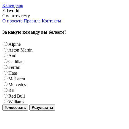
Календарь
F-1world
Сменить тему
О проекте
Правила
Контакты
За какую команду вы болеете?
Alpine
Aston Martin
Audi
Cadillac
Ferrari
Haas
McLaren
Mercedes
RB
Red Bull
Williams
Голосовать
Результаты