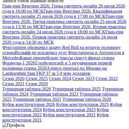
Записи гонок
Важные новости
Гран-при Венгрии 2026. Гонка смотреть онлайн 26 июля 2026
года в 16:00 по МСК
Гран-при Венгрии 2026. Квалификация
смотреть онлайн 25 июля 2026 года в 17:00 по МСК
Гран-при
Венгрии 2026. Третья практика смотреть онлайн 25 июля 2026
года в 13:30 по МСК
Гран-при Венгрии 2026. Вторая практика
смотреть онлайн 24 июля 2026 года в 18:00 по МСК
Гран-при
Венгрии 2026. Первая практика смотреть онлайн 24 июля
2026 года в 14:30 по МСК
Ферстаппен обозначил задачу Red Bull на вторую половину
сезона
Вольфф не исключил дуэт Ферстаппена и Антонелли в
Mercedes
Какие европейские трассы спасут финал сезона
Формулы-1 2026
5 победителей и 5 неудачников первой
половины сезона 2026
Алонсо проехал по Монако на
Lamborghini Sian FKP 37 за 5,9 млн долларов
Сезон 2026
Сезон 2025
Сезон 2024
Сезон 2023
Сезон 2022
Сезон 2021
Сезон 2020
Турнирная таблица 2026
Турнирная таблица 2025
Турнирная
таблица 2024
Турнирная таблица 2023
Турнирная таблица
2022
Турнирная таблица 2021
Турнирная таблица 2020
Кубок конструкторов 2026
Кубок конструкторов 2025
Кубок
конструкторов 2024
Кубок конструкторов 2023
Кубок
конструкторов 2022
Кубок конструкторов 2021
Кубок
конструкторов 2021