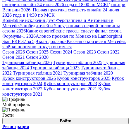
смотреть онлайн 24 июля 2026 года в 18:00 по МСК
Гран-при
Венгрии 2026. Первая практика смотреть онлайн 24 июля
2026 года в 14:30 по МСК
Вольфф не исключил дуэт Ферстаппена и Антонелли в
Mercedes
5 победителей и 5 неудачников первой половины
сезона 2026
Какие европейские трассы спасут финал сезона
Формулы-1 2026
Алонсо проехал по Монако на Lamborghini
Sian FKP 37 за 5,9 млн долларов
Расселл о кризисе в Mercedes:
я чётко понимаю, откуда он взялся
Сезон 2026
Сезон 2025
Сезон 2024
Сезон 2023
Сезон 2022
Сезон 2021
Сезон 2020
Турнирная таблица 2026
Турнирная таблица 2025
Турнирная
таблица 2024
Турнирная таблица 2023
Турнирная таблица
2022
Турнирная таблица 2021
Турнирная таблица 2020
Кубок конструкторов 2026
Кубок конструкторов 2025
Кубок
конструкторов 2024
Кубок конструкторов 2023
Кубок
конструкторов 2022
Кубок конструкторов 2021
Кубок
конструкторов 2021
Мой профиль
Гости
Войти
Регистрация