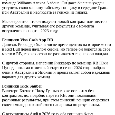
команде Williams Алекса Албона. Он даже был вынужден
уступить свою машину тайскому гонщику в середине Гран-
при Австралии и наблюдать за гонкой из гаража.
Маловероятно, что он получит новый контракт или место в
другой команде, учитывая его результаты с момента
вступления в спорт в 2023 году.
Гонщики Visa Cash App RB
Даниэль Риккардо был в числе претендентов на второе место
в Red Bull перед началом сезона, но теперь он борется за своё
место в RB, так как сезон не развивается так, как он ожидал.
С другой стороны, напарник Риккардо по команде RB Юки
Цунода показал отличный старт в сезон 2024 года, набрав
очки в Австралии и Японии и представляет собой надёжный
вариант для других команд.
Гонщики Kick Sauber
Валттери Боттас и Чжоу Гуанью также остаются без
контрактов, но, подобно паре из RB, они показывают
различные результаты, при этом финский гонщик опережает
своего молодого китайского напарника по результатам.
С вступлением Audi в 2026 году оба гонщика будут