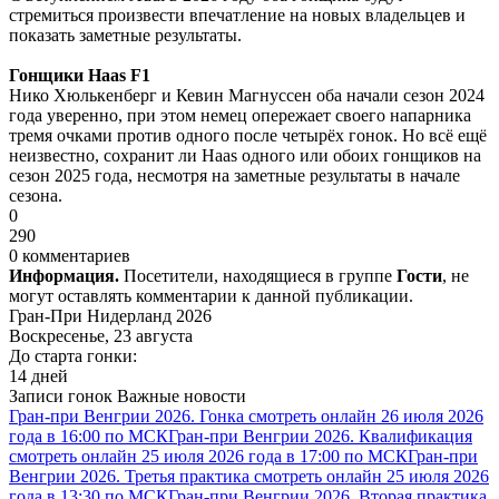
стремиться произвести впечатление на новых владельцев и
показать заметные результаты.
Гонщики Haas F1
Нико Хюлькенберг и Кевин Магнуссен оба начали сезон 2024
года уверенно, при этом немец опережает своего напарника
тремя очками против одного после четырёх гонок. Но всё ещё
неизвестно, сохранит ли Haas одного или обоих гонщиков на
сезон 2025 года, несмотря на заметные результаты в начале
сезона.
0
290
0 комментариев
Информация.
Посетители, находящиеся в группе
Гости
, не
могут оставлять комментарии к данной публикации.
Гран-При Нидерланд 2026
Воскресенье, 23 августа
До старта гонки:
14 дней
Записи гонок
Важные новости
Гран-при Венгрии 2026. Гонка смотреть онлайн 26 июля 2026
года в 16:00 по МСК
Гран-при Венгрии 2026. Квалификация
смотреть онлайн 25 июля 2026 года в 17:00 по МСК
Гран-при
Венгрии 2026. Третья практика смотреть онлайн 25 июля 2026
года в 13:30 по МСК
Гран-при Венгрии 2026. Вторая практика