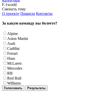
Календарь
F-1world
Сменить тему
О проекте
Правила
Контакты
За какую команду вы болеете?
Alpine
Aston Martin
Audi
Cadillac
Ferrari
Haas
McLaren
Mercedes
RB
Red Bull
Williams
Голосовать
Результаты