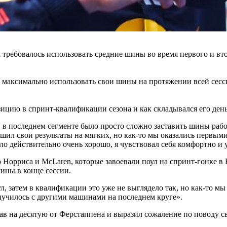
ребовалось использовать средние шины во время первого и втор
о максимально использовать свои шины на протяжении всей сесси
зицию в спринт-квалификации сезона и как складывался его день
 в последнем сегменте было просто сложно заставить шины работ
л свои результаты на мягких, но как-то мы оказались первыми. 
ло действительно очень хорошо, я чувствовал себя комфортно и 
Норриса и McLaren, которые завоевали поул на спринт-гонке в К
шины в конце сессии.
л, затем в квалификации это уже не выглядело так, но как-то мы
 случилось с другими машинами на последнем круге».
тав на десятую от Ферстаппена и выразил сожаление по поводу с