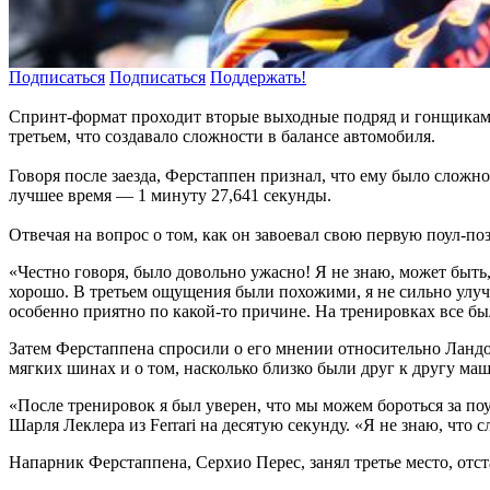
Подписаться
Подписаться
Поддержать!
Спринт-формат проходит вторые выходные подряд и гонщикам т
третьем, что создавало сложности в балансе автомобиля.
Говоря после заезда, Ферстаппен признал, что ему было сложн
лучшее время — 1 минуту 27,641 секунды.
Отвечая на вопрос о том, как он завоевал свою первую поул-по
«Честно говоря, было довольно ужасно! Я не знаю, может быть,
хорошо. В третьем ощущения были похожими, я не сильно улучши
особенно приятно по какой-то причине. На тренировках все бы
Затем Ферстаппена спросили о его мнении относительно Ландо 
мягких шинах и о том, насколько близко были друг к другу ма
«После тренировок я был уверен, что мы можем бороться за поу
Шарля Леклера из Ferrari на десятую секунду. «Я не знаю, что
Напарник Ферстаппена, Серхио Перес, занял третье место, отс