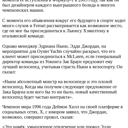
был дизайнером каждого выигрышного болида и многих
чемпионских машин.
С момента его объявления вокруг его будущего в спорте ходит
много слухов и Ferrari рассматривается как возможное место,
где он мог бы присоединиться к Льюису Хэмилтону в
итальянской команде.
Однако менеджер Эдриана Ньюи, Эдди Джордан, на
мероприятии для Oyster Yachts случайно раскрыл, что его
клиент может присоединиться к McLaren, если генеральный
директор команды из Уокинга Зак Браун предложит ему
лучший велосипед, учитывая страсть Ньюи к велоспорту. Он
сказал:
«Ньюи абсолютный монстр на велосипеде и это плохой
велосипед. Когда мы получим следующее предложение от
Зака Брауна или кого бы то ни было, новый качественный
велосипед будет частью контракта».
Чемпион мира 1996 года Деймон Хилл на своей платформе в
социальных сетях, X, с юмором заявил, что Джордан,
возможно, совершил прокол, сказав:
«Это намёк, умышленное отвлечение или прокол Эдди