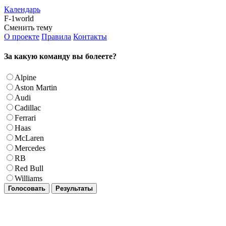
Календарь
F-1world
Сменить тему
О проекте
Правила
Контакты
За какую команду вы болеете?
Alpine
Aston Martin
Audi
Cadillac
Ferrari
Haas
McLaren
Mercedes
RB
Red Bull
Williams
Голосовать
Результаты