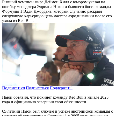
Бывший чемпион мира Деймон Хилл с юмором указал на
ошибку менеджера Эдриана Ньюи и бывшего босса команды
Формулы-1 Эдди Джордана, который случайно раскрыл
следующую карьерную цель мастера аэродинамики после его
ухода из Red Bull.
Подписаться
Подписаться
Поддержать!
Ньюи объявил, что покинет команду Red Bull в начале 2025
года и официально завершил свои обязанности.
65-летний Ньюи был ключем в успехе австрийской команды с
момента её вступления в Формулу-1 в 2005 году, так как он