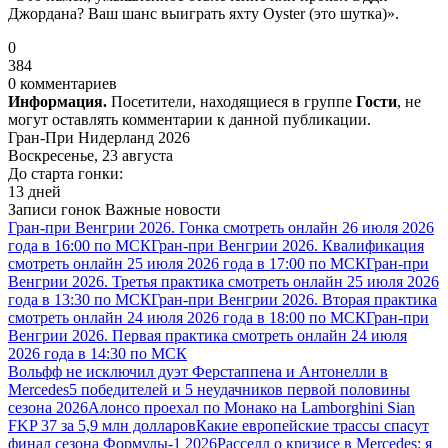
Джордана? Ваш шанс выиграть яхту Oyster (это шутка)».
0
384
0 комментариев
Информация.
Посетители, находящиеся в группе
Гости
, не
могут оставлять комментарии к данной публикации.
Гран-При Нидерланд 2026
Воскресенье, 23 августа
До старта гонки:
13 дней
Записи гонок
Важные новости
Гран-при Венгрии 2026. Гонка смотреть онлайн 26 июля 2026
года в 16:00 по МСК
Гран-при Венгрии 2026. Квалификация
смотреть онлайн 25 июля 2026 года в 17:00 по МСК
Гран-при
Венгрии 2026. Третья практика смотреть онлайн 25 июля 2026
года в 13:30 по МСК
Гран-при Венгрии 2026. Вторая практика
смотреть онлайн 24 июля 2026 года в 18:00 по МСК
Гран-при
Венгрии 2026. Первая практика смотреть онлайн 24 июля
2026 года в 14:30 по МСК
Вольфф не исключил дуэт Ферстаппена и Антонелли в
Mercedes
5 победителей и 5 неудачников первой половины
сезона 2026
Алонсо проехал по Монако на Lamborghini Sian
FKP 37 за 5,9 млн долларов
Какие европейские трассы спасут
финал сезона Формулы-1 2026
Расселл о кризисе в Mercedes: я