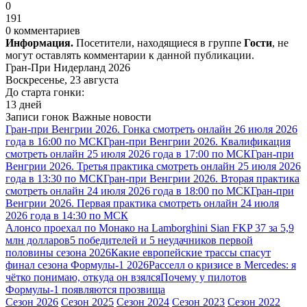
0
191
0 комментариев
Информация.
Посетители, находящиеся в группе
Гости
, не
могут оставлять комментарии к данной публикации.
Гран-При Нидерланд 2026
Воскресенье, 23 августа
До старта гонки:
13 дней
Записи гонок
Важные новости
Гран-при Венгрии 2026. Гонка смотреть онлайн 26 июля 2026
года в 16:00 по МСК
Гран-при Венгрии 2026. Квалификация
смотреть онлайн 25 июля 2026 года в 17:00 по МСК
Гран-при
Венгрии 2026. Третья практика смотреть онлайн 25 июля 2026
года в 13:30 по МСК
Гран-при Венгрии 2026. Вторая практика
смотреть онлайн 24 июля 2026 года в 18:00 по МСК
Гран-при
Венгрии 2026. Первая практика смотреть онлайн 24 июля
2026 года в 14:30 по МСК
Алонсо проехал по Монако на Lamborghini Sian FKP 37 за 5,9
млн долларов
5 победителей и 5 неудачников первой
половины сезона 2026
Какие европейские трассы спасут
финал сезона Формулы-1 2026
Расселл о кризисе в Mercedes: я
чётко понимаю, откуда он взялся
Почему у пилотов
Формулы-1 появляются прозвища
Сезон 2026
Сезон 2025
Сезон 2024
Сезон 2023
Сезон 2022