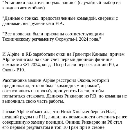
"Установки водителя по умолчанию" (случайный выбор из
каждого автомобиля).
"Данные о гонках, предоставленные командой, сверены с
данными, выгруженными FIA.
"Все проверки были признаны соответствующими
Техническому регламенту Формулы-1 2024 года."
И Alpine, и RB заработали очки на Гран-при Канады, причем
Alpine записала на свой счет первый двойной финиш в
кампании Ф1 2024, когда Пьер Гасли пересек линию P9, а
Окон - P10.
Расстановка машин Alpine расстроил Окона, который
предположил, что он был "командным игроком",
согласившись на просьбу пропустить Гасли, чтобы
попытаться атаковать Даниэля Риккардо из RB, но команда не
выполнила свою часть работы.
Позже Alpine объяснила, что Нико Хюлькенберг из Haas,
шедший рядом на P11, лишил их возможности отменить ранее
совершенную замену позиций. Финиш Риккардо на P8 стал
его первым результатом в топ-10 Гран-при в сезоне.