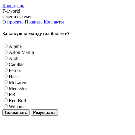
Календарь
F-1world
Сменить тему
О проекте
Правила
Контакты
За какую команду вы болеете?
Alpine
Aston Martin
Audi
Cadillac
Ferrari
Haas
McLaren
Mercedes
RB
Red Bull
Williams
Голосовать
Результаты