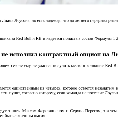
 Лиама Лоусона, но есть надежда, что до летнего перерыва реше
нщика за Red Bull и RB и надеется попасть в состав Формулы-1 2
е не исполнил контрактный опцион на Л
ющем сезоне ему не удастся получить место в конюшне Red Bull
ляется единственным из четырех, которое остается незанятым в 
есть пункт, согласно которому, если команда не поставит Лоусон
удут заняты Максом Ферстаппеном и Серхио Пересом, эта тема
жет быть логичным шагом.