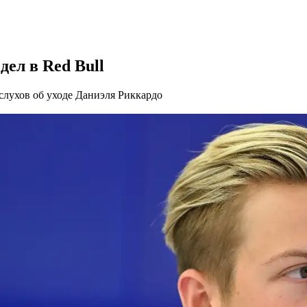
ел в Red Bull
слухов об уходе Даниэля Риккардо