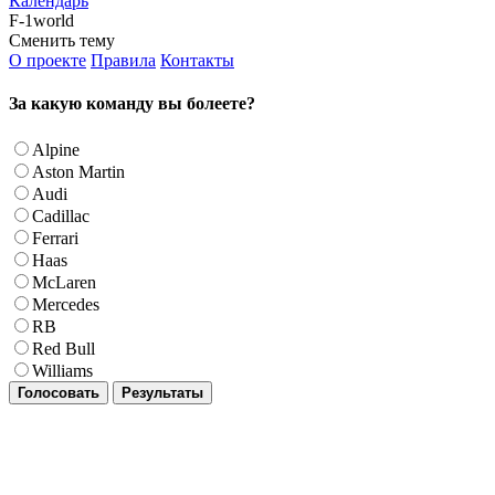
Календарь
F-1world
Сменить тему
О проекте
Правила
Контакты
За какую команду вы болеете?
Alpine
Aston Martin
Audi
Cadillac
Ferrari
Haas
McLaren
Mercedes
RB
Red Bull
Williams
Голосовать
Результаты