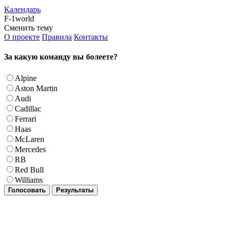
Календарь
F-1world
Сменить тему
О проекте
Правила
Контакты
За какую команду вы болеете?
Alpine
Aston Martin
Audi
Cadillac
Ferrari
Haas
McLaren
Mercedes
RB
Red Bull
Williams
Голосовать
Результаты