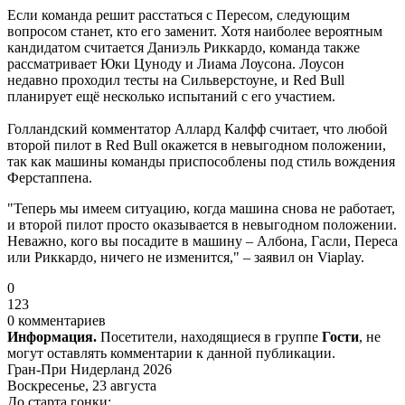
Если команда решит расстаться с Пересом, следующим
вопросом станет, кто его заменит. Хотя наиболее вероятным
кандидатом считается Даниэль Риккардо, команда также
рассматривает Юки Цуноду и Лиама Лоусона. Лоусон
недавно проходил тесты на Сильверстоуне, и Red Bull
планирует ещё несколько испытаний с его участием.
Голландский комментатор Аллард Калфф считает, что любой
второй пилот в Red Bull окажется в невыгодном положении,
так как машины команды приспособлены под стиль вождения
Ферстаппена.
"Теперь мы имеем ситуацию, когда машина снова не работает,
и второй пилот просто оказывается в невыгодном положении.
Неважно, кого вы посадите в машину – Албона, Гасли, Переса
или Риккардо, ничего не изменится," – заявил он Viaplay.
0
123
0 комментариев
Информация.
Посетители, находящиеся в группе
Гости
, не
могут оставлять комментарии к данной публикации.
Гран-При Нидерланд 2026
Воскресенье, 23 августа
До старта гонки: