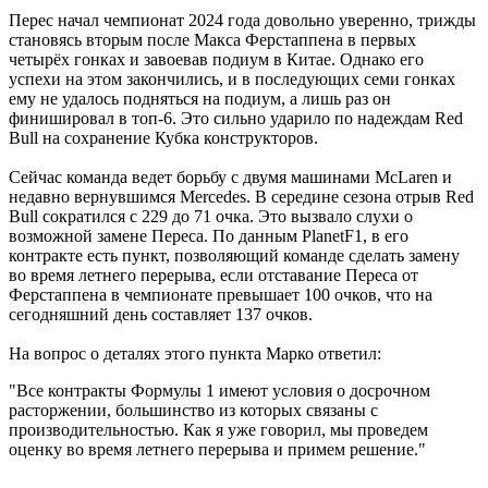
Перес начал чемпионат 2024 года довольно уверенно, трижды
становясь вторым после Макса Ферстаппена в первых
четырёх гонках и завоевав подиум в Китае. Однако его
успехи на этом закончились, и в последующих семи гонках
ему не удалось подняться на подиум, а лишь раз он
финишировал в топ-6. Это сильно ударило по надеждам Red
Bull на сохранение Кубка конструкторов.
Сейчас команда ведет борьбу с двумя машинами McLaren и
недавно вернувшимся Mercedes. В середине сезона отрыв Red
Bull сократился с 229 до 71 очка. Это вызвало слухи о
возможной замене Переса. По данным PlanetF1, в его
контракте есть пункт, позволяющий команде сделать замену
во время летнего перерыва, если отставание Переса от
Ферстаппена в чемпионате превышает 100 очков, что на
сегодняшний день составляет 137 очков.
На вопрос о деталях этого пункта Марко ответил:
"Все контракты Формулы 1 имеют условия о досрочном
расторжении, большинство из которых связаны с
производительностью. Как я уже говорил, мы проведем
оценку во время летнего перерыва и примем решение."