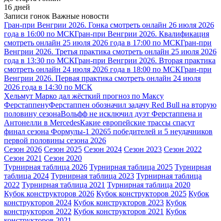
16 дней
Записи гонок
Важные новости
Гран-при Венгрии 2026. Гонка смотреть онлайн 26 июля 2026
года в 16:00 по МСК
Гран-при Венгрии 2026. Квалификация
смотреть онлайн 25 июля 2026 года в 17:00 по МСК
Гран-при
Венгрии 2026. Третья практика смотреть онлайн 25 июля 2026
года в 13:30 по МСК
Гран-при Венгрии 2026. Вторая практика
смотреть онлайн 24 июля 2026 года в 18:00 по МСК
Гран-при
Венгрии 2026. Первая практика смотреть онлайн 24 июля
2026 года в 14:30 по МСК
Хельмут Марко дал жёсткий прогноз по Максу
Ферстаппену
Ферстаппен обозначил задачу Red Bull на вторую
половину сезона
Вольфф не исключил дуэт Ферстаппена и
Антонелли в Mercedes
Какие европейские трассы спасут
финал сезона Формулы-1 2026
5 победителей и 5 неудачников
первой половины сезона 2026
Сезон 2026
Сезон 2025
Сезон 2024
Сезон 2023
Сезон 2022
Сезон 2021
Сезон 2020
Турнирная таблица 2026
Турнирная таблица 2025
Турнирная
таблица 2024
Турнирная таблица 2023
Турнирная таблица
2022
Турнирная таблица 2021
Турнирная таблица 2020
Кубок конструкторов 2026
Кубок конструкторов 2025
Кубок
конструкторов 2024
Кубок конструкторов 2023
Кубок
конструкторов 2022
Кубок конструкторов 2021
Кубок
конструкторов 2021