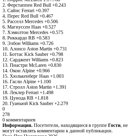
2. Ферстаппен Red Bull +0.243
3. Сайнс Ferrari +0.397
4. Перес Red Bull +0.467
5. Расселл Mercedes +0.506
6. Магнуссен Haas +0.527
7. Хэмилтон Mercedes +0.575
8. Риккардо RB +0.583
9. Элбон Williams +0.726
10. Алонсо Aston Martin +0.731
11. Боттас Kick Sauber +0.798
12. Сарджент Williams +0.823
13. Пиастри McLaren +0.830
14. Окон Alpine +0.966
15. Хюлькенберг Haas +1.003
16. Гасли Alpine +1.100
17. Стролл Aston Martin +1.391
18. Леклер Ferrari +1.498
19. Цунода RB +1.818
20. Гуаньюй Kick Sauber +2.279
0
278
0 комментариев
Информация.
Посетители, находящиеся в группе
Гости
, не
могут оставлять комментарии к данной публикации.