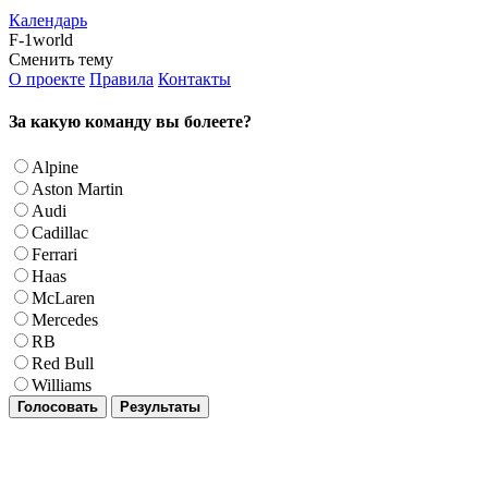
Календарь
F-1world
Сменить тему
О проекте
Правила
Контакты
За какую команду вы болеете?
Alpine
Aston Martin
Audi
Cadillac
Ferrari
Haas
McLaren
Mercedes
RB
Red Bull
Williams
Голосовать
Результаты