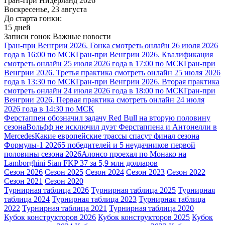
Гран-При Нидерланд 2026
Воскресенье, 23 августа
До старта гонки:
15 дней
Записи гонок
Важные новости
Гран-при Венгрии 2026. Гонка смотреть онлайн 26 июля 2026
года в 16:00 по МСК
Гран-при Венгрии 2026. Квалификация
смотреть онлайн 25 июля 2026 года в 17:00 по МСК
Гран-при
Венгрии 2026. Третья практика смотреть онлайн 25 июля 2026
года в 13:30 по МСК
Гран-при Венгрии 2026. Вторая практика
смотреть онлайн 24 июля 2026 года в 18:00 по МСК
Гран-при
Венгрии 2026. Первая практика смотреть онлайн 24 июля
2026 года в 14:30 по МСК
Ферстаппен обозначил задачу Red Bull на вторую половину
сезона
Вольфф не исключил дуэт Ферстаппена и Антонелли в
Mercedes
Какие европейские трассы спасут финал сезона
Формулы-1 2026
5 победителей и 5 неудачников первой
половины сезона 2026
Алонсо проехал по Монако на
Lamborghini Sian FKP 37 за 5,9 млн долларов
Сезон 2026
Сезон 2025
Сезон 2024
Сезон 2023
Сезон 2022
Сезон 2021
Сезон 2020
Турнирная таблица 2026
Турнирная таблица 2025
Турнирная
таблица 2024
Турнирная таблица 2023
Турнирная таблица
2022
Турнирная таблица 2021
Турнирная таблица 2020
Кубок конструкторов 2026
Кубок конструкторов 2025
Кубок