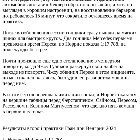
автомобиль доставил Леклера обратно в пит-лейн, и хотя он
выглядел в хорошем настроении, на восстановление барьеров
потребовалось 15 минут, что сократило оставшееся время на
практику.
После возобновления сессии гонщики сразу вышли на мягких
шинах для быстрых кругов. Два гонщика Mercedes первыми
превысили время Переса, но Норрис показал 1:17.788, на
полсекунды быстрее.
Почти произошло еще одно столкновение в четвертом
повороте, когда Чжоу Гуаньюй развернул свой Sauber на
выходе из поворота. Чжоу обвинил Переса в этом инциденте,
но мексиканец, казалось, был удивлен разворотом машины
перед ним.
В итоге сессия перешла к имитации гонки, и Норрис оказался
на вершине таблицы перед Ферстаппеном, Сайнсом, Пересом,
Расселлом и Кевином Магнуссеном, что сделало пять команд
в первой шестерке.
Результаты второй практики Гран-при Венгрии 2024
1. Норрис McLaren 1:17.788