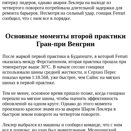
пятерку лидеров, однако авария Леклера на выходе из
четвертого поворота потребовала длительной задержки для
ремонта барьеров. Несмотря на сильный удар, гонщик Ferrari
сообщил, что с ним все в порядке.
Основные моменты второй практики
Гран-при Венгрии
После жаркой первой практики в Будапеште, в которой Ferrari
оказалась между Ферстаппеном, вторая практика прошла при
температуре выше 30°C. В начале сессии гонщики
использовали шины средней жесткости, и Серхио Перес
показал время 1:18.568, уже быстрее, чем Сайнс на мягких
шинах в первой практике.
Тем не менее, основное время пришло позже, когда гонщики
перешли на мягкие шины, чтобы оценить эффективность
обновлений на одном круге. Однако до этого момента
произошло красное знамя из-за аварии Шарля Леклера в
быстром левом повороте на четвертом повороте.
Леклер выбрался из машины и сообщил команде, что с ним
все в порядке, но удар был значительным. Медицинский