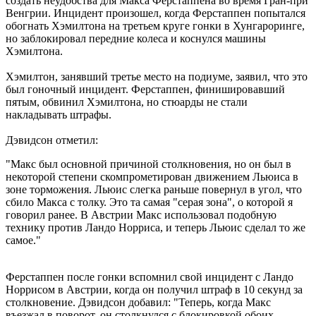
создать неудобства для Макса Ферстаппена во время Гран-при
Венгрии. Инцидент произошел, когда Ферстаппен попытался
обогнать Хэмилтона на третьем круге гонки в Хунгароринге,
но заблокировал передние колеса и коснулся машины
Хэмилтона.
Хэмилтон, занявший третье место на подиуме, заявил, что это
был гоночный инцидент. Ферстаппен, финишировавший
пятым, обвинил Хэмилтона, но стюарды не стали
накладывать штрафы.
Дэвидсон отметил:
"Макс был основной причиной столкновения, но он был в
некоторой степени скомпрометирован движением Льюиса в
зоне торможения. Льюис слегка раньше повернул в угол, что
сбило Макса с толку. Это та самая "серая зона", о которой я
говорил ранее. В Австрии Макс использовал подобную
технику против Ландо Норриса, и теперь Льюис сделал то же
самое."
Ферстаппен после гонки вспомнил свой инцидент с Ландо
Норрисом в Австрии, когда он получил штраф в 10 секунд за
столкновение. Дэвидсон добавил: "Теперь, когда Макс
въезжал в поворот, он столкнулся с блокировкой обоих