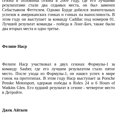
сезона и половины сезона в 2009 году, где его лучшими
результатами стали два седьмых места, он был заменен
Себастьяном Феттелем. Однако Бурде добился значительных
успехов в американских гонках и гонках на выносливость. В
этом году он выступает за команду Cadillac под номером 01.
Лучший результат команды - победа в Лонг-Бич, также были
два вторых места и одно третье.
Фелипе Наср
Фелипе Наср участвовал в двух сезонах Формулы-1 за
команду Sauber, где его лучшим результатом стало пятое
место. После ухода из Формулы-1, он нашел успех в мире
гонок на прототипах. В этом году Наср выступает за Porsche
Penske Motorsport, одержав победы в Rolex 24 и 6 Hours of
Watkins Glen. Его худший результат в сезоне - четвертое место
в Детройте.
Джек Айткен