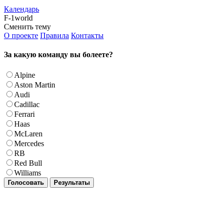
Календарь
F-1world
Сменить тему
О проекте
Правила
Контакты
За какую команду вы болеете?
Alpine
Aston Martin
Audi
Cadillac
Ferrari
Haas
McLaren
Mercedes
RB
Red Bull
Williams
Голосовать
Результаты