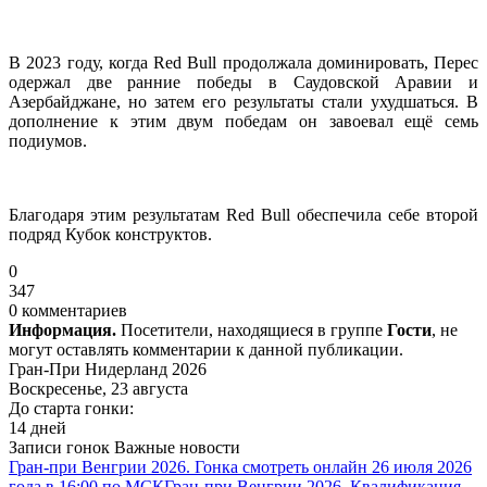
В 2023 году, когда Red Bull продолжала доминировать, Перес
одержал две ранние победы в Саудовской Аравии и
Азербайджане, но затем его результаты стали ухудшаться. В
дополнение к этим двум победам он завоевал ещё семь
подиумов.
Благодаря этим результатам Red Bull обеспечила себе второй
подряд Кубок конструктов.
0
347
0 комментариев
Информация.
Посетители, находящиеся в группе
Гости
, не
могут оставлять комментарии к данной публикации.
Гран-При Нидерланд 2026
Воскресенье, 23 августа
До старта гонки:
14 дней
Записи гонок
Важные новости
Гран-при Венгрии 2026. Гонка смотреть онлайн 26 июля 2026
года в 16:00 по МСК
Гран-при Венгрии 2026. Квалификация