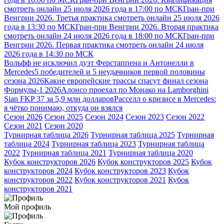
смотреть онлайн 25 июля 2026 года в 17:00 по МСК
Гран-при
Венгрии 2026. Третья практика смотреть онлайн 25 июля 2026
года в 13:30 по МСК
Гран-при Венгрии 2026. Вторая практика
смотреть онлайн 24 июля 2026 года в 18:00 по МСК
Гран-при
Венгрии 2026. Первая практика смотреть онлайн 24 июля
2026 года в 14:30 по МСК
Вольфф не исключил дуэт Ферстаппена и Антонелли в
Mercedes
5 победителей и 5 неудачников первой половины
сезона 2026
Какие европейские трассы спасут финал сезона
Формулы-1 2026
Алонсо проехал по Монако на Lamborghini
Sian FKP 37 за 5,9 млн долларов
Расселл о кризисе в Mercedes:
я чётко понимаю, откуда он взялся
Сезон 2026
Сезон 2025
Сезон 2024
Сезон 2023
Сезон 2022
Сезон 2021
Сезон 2020
Турнирная таблица 2026
Турнирная таблица 2025
Турнирная
таблица 2024
Турнирная таблица 2023
Турнирная таблица
2022
Турнирная таблица 2021
Турнирная таблица 2020
Кубок конструкторов 2026
Кубок конструкторов 2025
Кубок
конструкторов 2024
Кубок конструкторов 2023
Кубок
конструкторов 2022
Кубок конструкторов 2021
Кубок
конструкторов 2021
Мой профиль