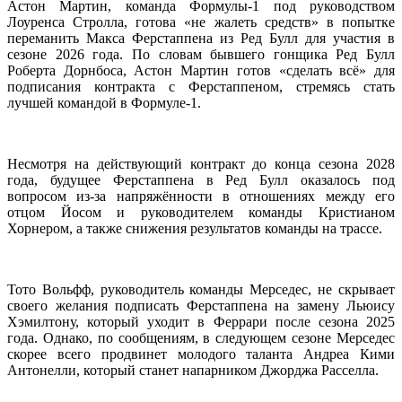
Астон Мартин, команда Формулы-1 под руководством
Лоуренса Стролла, готова «не жалеть средств» в попытке
переманить Макса Ферстаппена из Ред Булл для участия в
сезоне 2026 года. По словам бывшего гонщика Ред Булл
Роберта Дорнбоса, Астон Мартин готов «сделать всё» для
подписания контракта с Ферстаппеном, стремясь стать
лучшей командой в Формуле-1.
Несмотря на действующий контракт до конца сезона 2028
года, будущее Ферстаппена в Ред Булл оказалось под
вопросом из-за напряжённости в отношениях между его
отцом Йосом и руководителем команды Кристианом
Хорнером, а также снижения результатов команды на трассе.
Тото Вольфф, руководитель команды Мерседес, не скрывает
своего желания подписать Ферстаппена на замену Льюису
Хэмилтону, который уходит в Феррари после сезона 2025
года. Однако, по сообщениям, в следующем сезоне Мерседес
скорее всего продвинет молодого таланта Андреа Кими
Антонелли, который станет напарником Джорджа Расселла.