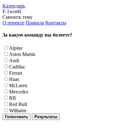
Календарь
F-1world
Сменить тему
О проекте
Правила
Контакты
За какую команду вы болеете?
Alpine
Aston Martin
Audi
Cadillac
Ferrari
Haas
McLaren
Mercedes
RB
Red Bull
Williams
Голосовать
Результаты