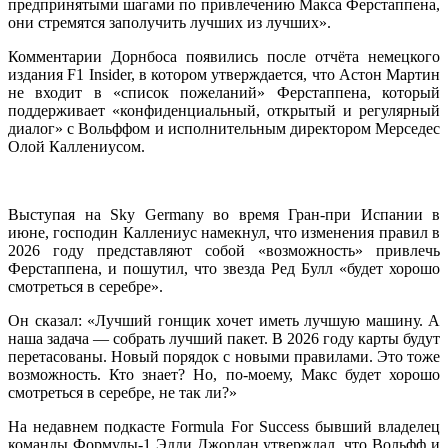
предпринятыми шагами по привлечению Макса Ферстаппена,
они стремятся заполучить лучших из лучших».
Комментарии Дорнбоса появились после отчёта немецкого
издания F1 Insider, в котором утверждается, что Астон Мартин
не входит в «список пожеланий» Ферстаппена, который
поддерживает «конфиденциальный, открытый и регулярный
диалог» с Вольффом и исполнительным директором Мерседес
Олой Каллениусом.
Выступая на Sky Germany во время Гран-при Испании в
июне, господин Каллениус намекнул, что изменения правил в
2026 году представляют собой «возможность» привлечь
Ферстаппена, и пошутил, что звезда Ред Булл «будет хорошо
смотреться в серебре».
Он сказал: «Лучший гонщик хочет иметь лучшую машину. А
наша задача — собрать лучший пакет. В 2026 году карты будут
перетасованы. Новый порядок с новыми правилами. Это тоже
возможность. Кто знает? Но, по-моему, Макс будет хорошо
смотреться в серебре, не так ли?»
На недавнем подкасте Formula For Success бывший владелец
команды Формулы-1 Эдди Джордан утверждал, что Вольфф и