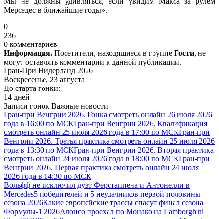
Мы не должны удивляться, если увидим Макса за рулём
Мерседес в ближайшие годы».
0
236
0 комментариев
Информация.
Посетители, находящиеся в группе
Гости
, не
могут оставлять комментарии к данной публикации.
Гран-При Нидерланд 2026
Воскресенье, 23 августа
До старта гонки:
14 дней
Записи гонок
Важные новости
Гран-при Венгрии 2026. Гонка смотреть онлайн 26 июля 2026
года в 16:00 по МСК
Гран-при Венгрии 2026. Квалификация
смотреть онлайн 25 июля 2026 года в 17:00 по МСК
Гран-при
Венгрии 2026. Третья практика смотреть онлайн 25 июля 2026
года в 13:30 по МСК
Гран-при Венгрии 2026. Вторая практика
смотреть онлайн 24 июля 2026 года в 18:00 по МСК
Гран-при
Венгрии 2026. Первая практика смотреть онлайн 24 июля
2026 года в 14:30 по МСК
Вольфф не исключил дуэт Ферстаппена и Антонелли в
Mercedes
5 победителей и 5 неудачников первой половины
сезона 2026
Какие европейские трассы спасут финал сезона
Формулы-1 2026
Алонсо проехал по Монако на Lamborghini