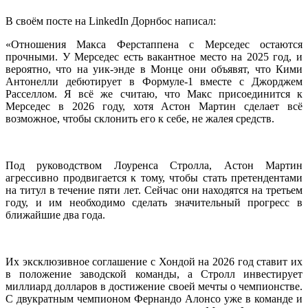
В своём посте на LinkedIn Дорнбос написал:
«Отношения Макса Ферстаппена с Мерседес остаются
прочными. У Мерседес есть вакантное место на 2025 год, и
вероятно, что на уик-энде в Монце они объявят, что Кими
Антонелли дебютирует в Формуле-1 вместе с Джорджем
Расселлом. Я всё же считаю, что Макс присоединится к
Мерседес в 2026 году, хотя Астон Мартин сделает всё
возможное, чтобы склонить его к себе, не жалея средств.
Под руководством Лоуренса Стролла, Астон Мартин
агрессивно продвигается к тому, чтобы стать претендентами
на титул в течение пяти лет. Сейчас они находятся на третьем
году, и им необходимо сделать значительный прогресс в
ближайшие два года.
Их эксклюзивное соглашение с Хондой на 2026 год ставит их
в положение заводской команды, а Стролл инвестирует
миллиард долларов в достижение своей мечты о чемпионстве.
С двукратным чемпионом Фернандо Алонсо уже в команде и