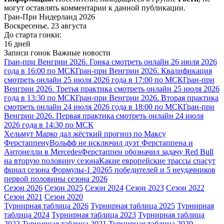
могут оставлять комментарии к данной публикации.
Гран-При Нидерланд 2026
Воскресенье, 23 августа
До старта гонки:
16 дней
Записи гонок
Важные новости
Гран-при Венгрии 2026. Гонка смотреть онлайн 26 июля 2026
года в 16:00 по МСК
Гран-при Венгрии 2026. Квалификация
смотреть онлайн 25 июля 2026 года в 17:00 по МСК
Гран-при
Венгрии 2026. Третья практика смотреть онлайн 25 июля 2026
года в 13:30 по МСК
Гран-при Венгрии 2026. Вторая практика
смотреть онлайн 24 июля 2026 года в 18:00 по МСК
Гран-при
Венгрии 2026. Первая практика смотреть онлайн 24 июля
2026 года в 14:30 по МСК
Хельмут Марко дал жёсткий прогноз по Максу
Ферстаппену
Вольфф не исключил дуэт Ферстаппена и
Антонелли в Mercedes
Ферстаппен обозначил задачу Red Bull
на вторую половину сезона
Какие европейские трассы спасут
финал сезона Формулы-1 2026
5 победителей и 5 неудачников
первой половины сезона 2026
Сезон 2026
Сезон 2025
Сезон 2024
Сезон 2023
Сезон 2022
Сезон 2021
Сезон 2020
Турнирная таблица 2026
Турнирная таблица 2025
Турнирная
таблица 2024
Турнирная таблица 2023
Турнирная таблица
2022
Турнирная таблица 2021
Турнирная таблица 2020