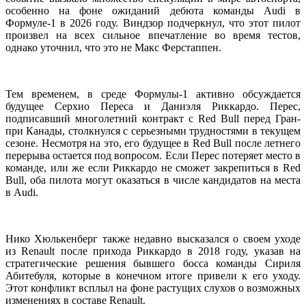
особенно на фоне ожиданий дебюта команды Audi в
Формуле-1 в 2026 году. Виндзор подчеркнул, что этот пилот
произвел на всех сильное впечатление во время тестов,
однако уточнил, что это не Макс Ферстаппен.
Тем временем, в среде Формулы-1 активно обсуждается
будущее Серхио Переса и Даниэля Риккардо. Перес,
подписавший многолетний контракт с Red Bull перед Гран-
при Канады, столкнулся с серьезными трудностями в текущем
сезоне. Несмотря на это, его будущее в Red Bull после летнего
перерыва остается под вопросом. Если Перес потеряет место в
команде, или же если Риккардо не сможет закрепиться в Red
Bull, оба пилота могут оказаться в числе кандидатов на места
в Audi.
Нико Хюлькенберг также недавно высказался о своем уходе
из Renault после прихода Риккардо в 2018 году, указав на
стратегические решения бывшего босса команды Сириля
Абитебуля, которые в конечном итоге привели к его уходу.
Этот конфликт всплыл на фоне растущих слухов о возможных
изменениях в составе Renault.