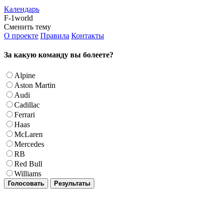
Календарь
F-1world
Сменить тему
О проекте
Правила
Контакты
За какую команду вы болеете?
Alpine
Aston Martin
Audi
Cadillac
Ferrari
Haas
McLaren
Mercedes
RB
Red Bull
Williams
Голосовать
Результаты