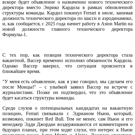
вскоре будет объявление о назначении нового технического
директора вместо Энрико Кардила в рамках обновленной
структуры команды. Кардил покинул Ferrari в июле, занимая
должность технического директора по шасси и аэродинамике,
и, как сообщается, с 2025 года начнет работу в Aston Martin на
новой должности главного технического директора
Формулы-1.
С тех пор, как позиция технического директора стала
вакантной, Вассер временно исполнял обязанности Кардила.
Однако Вассер заверил, что ситуация прояснится в
ближайшее время.
"У меня есть объявление, как я уже говорил, мы сделаем его
после Монцы!" – с улыбкой заявил Вассер на встрече с
журналистами. Позже он подтвердил, что это объявление
будет касаться структуры команды.
Среди слухов о потенциальных кандидатах на вакантную
позицию, Ferrari связывали с Эдрианом Ньюи, который,
возможно, покинет Red Bull. Тем не менее, сам Ньюи и его
менеджер Эдди Джордан воздерживаются от комментариев о
будущих планах, при этом ходят слухи, что интерес к Ньюи