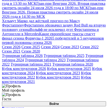
года в 13:30 по МСК
Гран-при Венгрии 2026. Вторая практика
смотреть онлайн 24 июля 2026 года в 18:00 по МСК
Гран-при
Венгрии 2026. Первая практика смотреть онлайн 24 июля
2026 года в 14:30 по МСК
Хельмут Марко дал жёсткий прогноз по Максу
Ферстаппену
Ферстаппен обозначил задачу Red Bull на вторую
половину сезона
Вольфф не исключил дуэт Ферстаппена и
Антонелли в Mercedes
Какие европейские трассы спасут
финал сезона Формулы-1 2026
5 победителей и 5 неудачников
первой половины сезона 2026
Сезон 2026
Сезон 2025
Сезон 2024
Сезон 2023
Сезон 2022
Сезон 2021
Сезон 2020
Турнирная таблица 2026
Турнирная таблица 2025
Турнирная
таблица 2024
Турнирная таблица 2023
Турнирная таблица
2022
Турнирная таблица 2021
Турнирная таблица 2020
Кубок конструкторов 2026
Кубок конструкторов 2025
Кубок
конструкторов 2024
Кубок конструкторов 2023
Кубок
конструкторов 2022
Кубок конструкторов 2021
Кубок
конструкторов 2021
Мой профиль
Гости
Войти