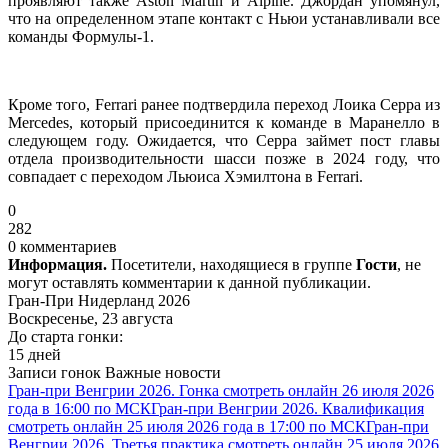
проявляют также Aston Martin и Alpine. Джордан упомянул,
что на определенном этапе контакт с Ньюи устанавливали все
команды Формулы-1.
Кроме того, Ferrari ранее подтвердила переход Лоика Серра из
Mercedes, который присоединится к команде в Маранелло в
следующем году. Ожидается, что Серра займет пост главы
отдела производительности шасси позже в 2024 году, что
совпадает с переходом Льюиса Хэмилтона в Ferrari.
0
282
0 комментариев
Информация.
Посетители, находящиеся в группе
Гости
, не
могут оставлять комментарии к данной публикации.
Гран-При Нидерланд 2026
Воскресенье, 23 августа
До старта гонки:
15 дней
Записи гонок
Важные новости
Гран-при Венгрии 2026. Гонка смотреть онлайн 26 июля 2026
года в 16:00 по МСК
Гран-при Венгрии 2026. Квалификация
смотреть онлайн 25 июля 2026 года в 17:00 по МСК
Гран-при
Венгрии 2026. Третья практика смотреть онлайн 25 июля 2026