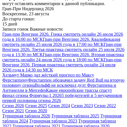
могут оставлять комментарии к данной публикации.
Гран-При Нидерланд 2026
Воскресенье, 23 августа
До старта гонки:
15 дней
Записи гонок
Важные новости
Гран-при Венгрии 2026. Гонка смотреть онлайн 26 июля 2026
года в 16:00 по МСК
Гран-при Венгрии 2026. Квалификация
смотреть онлайн 25 июля 2026 года в 17:00 по МСК
Гран-при
Венгрии 2026. Третья практика смотреть онлайн 25 июля 2026
года в 13:30 по МСК
Гран-при Венгрии 2026. Вторая практика
смотреть онлайн 24 июля 2026 года в 18:00 по МСК
Гран-при
Венгрии 2026. Первая практика смотреть онлайн 24 июля
2026 года в 14:30 по МСК
Хельмут Марко дал жёсткий прогноз по Максу
Ферстаппену
Ферстаппен обозначил задачу Red Bull на вторую
половину сезона
Вольфф не исключил дуэт Ферстаппена и
Антонелли в Mercedes
Какие европейские трассы спасут
финал сезона Формулы-1 2026
5 победителей и 5 неудачников
первой половины сезона 2026
Сезон 2026
Сезон 2025
Сезон 2024
Сезон 2023
Сезон 2022
Сезон 2021
Сезон 2020
Турнирная таблица 2026
Турнирная таблица 2025
Турнирная
таблица 2024
Турнирная таблица 2023
Турнирная таблица
2022
Турнирная таблица 2021
Турнирная таблица 2020