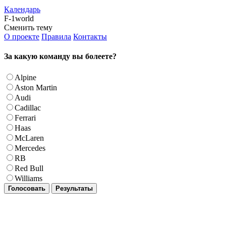
Календарь
F-1world
Сменить тему
О проекте
Правила
Контакты
За какую команду вы болеете?
Alpine
Aston Martin
Audi
Cadillac
Ferrari
Haas
McLaren
Mercedes
RB
Red Bull
Williams
Голосовать
Результаты