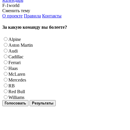
Календарь
F-1world
Сменить тему
О проекте
Правила
Контакты
За какую команду вы болеете?
Alpine
Aston Martin
Audi
Cadillac
Ferrari
Haas
McLaren
Mercedes
RB
Red Bull
Williams
Голосовать
Результаты