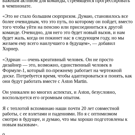
важным активом для команды, стремящейся прогрессировать
в чемпионате.
«Это не стало большим сюрпризом. Думаю, становилось все
более очевидным, что это путь, по которому он пойдет, вместо
того чтобы уйти на пенсию или присоединиться к другой
команде. Очевидно, для него это будет новый вызов, и нам
будет жаль, когда он покинет нас в следующем году, но мы
желаем ему всего наилучшего в будущем», — добавил
Хорнер.
«Эдриан — очень креативный человек. Он не просто
дизайнер — это, возможно, единственный человек в
Формуле-1, который по-прежнему работает на чертежной
доске. Потребуется время, чтобы адаптироваться и понять, как
они будут работать вместе с Aston Martin.
Он уникален во многих аспектах, и Aston, безусловно,
воспользуется его огромным опытом.
Я с теплотой вспоминаю наши почти 20 лет совместной
работы, с ее взлетами и падениями. Но я с оптимизмом
смотрю в будущее, и думаю, что мы хорошо подготовлены к
новым вызовам».
0