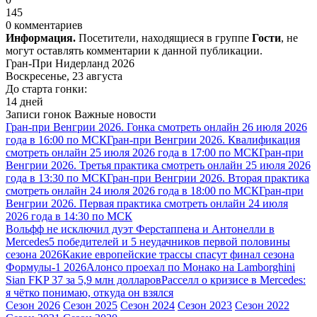
145
0 комментариев
Информация.
Посетители, находящиеся в группе
Гости
, не
могут оставлять комментарии к данной публикации.
Гран-При Нидерланд 2026
Воскресенье, 23 августа
До старта гонки:
14 дней
Записи гонок
Важные новости
Гран-при Венгрии 2026. Гонка смотреть онлайн 26 июля 2026
года в 16:00 по МСК
Гран-при Венгрии 2026. Квалификация
смотреть онлайн 25 июля 2026 года в 17:00 по МСК
Гран-при
Венгрии 2026. Третья практика смотреть онлайн 25 июля 2026
года в 13:30 по МСК
Гран-при Венгрии 2026. Вторая практика
смотреть онлайн 24 июля 2026 года в 18:00 по МСК
Гран-при
Венгрии 2026. Первая практика смотреть онлайн 24 июля
2026 года в 14:30 по МСК
Вольфф не исключил дуэт Ферстаппена и Антонелли в
Mercedes
5 победителей и 5 неудачников первой половины
сезона 2026
Какие европейские трассы спасут финал сезона
Формулы-1 2026
Алонсо проехал по Монако на Lamborghini
Sian FKP 37 за 5,9 млн долларов
Расселл о кризисе в Mercedes:
я чётко понимаю, откуда он взялся
Сезон 2026
Сезон 2025
Сезон 2024
Сезон 2023
Сезон 2022