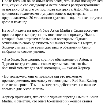
После того как было объявлено о том, что Ньюи покидает Red
Bull, слухи о его следующем месте работы распространились
мгновенно. В итоге он подписал контракт с Aston Martin на
должность технического управляющего партнера за
предполагаемые 30 миллионов фунтов в год, а также получил
долю в команде.
На этой неделе на новой базе Aston Martin в Сильверстоуне
прошла пресс-конференция, посвященная приходу Ньюи,
который был встречен с большим восторгом. Однако
официально свою должность он займет только с 1 марта, и
Хорнер считает, что время для такого объявления было
выбрано не совсем удачно.
«Это было, безусловно, крупное объявление от Aston, и
Эдриан всегда следовал своим путем, так что это был
большой момент для этой команды», — сказал Хорнер.
«Но, возможно, они отпраздновали это несколько
преждевременно, поскольку его контракт с Red Bull Racing
еще не завершен. Тем не менее, это действительно важное
событие для Aston Martin».
Хорнер признался, что его не удивил переход Ньюи в Aston
Martin, и отметил, что опыт 65-летнего инженера станет