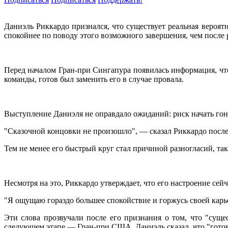
Даниэль Риккардо признался, что существует реальная вероят
спокойнее по поводу этого возможного завершения, чем после р
Перед началом Гран-при Сингапура появилась информация, что 
команды, готов был заменить его в случае провала.
Выступление Даниэля не оправдало ожиданий: риск начать гон
"Сказочной концовки не произошло", — сказал Риккардо после
Тем не менее его быстрый круг стал причиной разногласий, так
Несмотря на это, Риккардо утверждает, что его настроение сейч
"Я ощущаю гораздо большее спокойствие и горжусь своей карье
Эти слова прозвучали после его признания о том, что "суще
следующем этапе — Гран-при США, Даниэль сказал, что "готов 