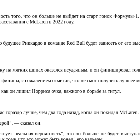
ность того, что он больше не выйдет на старт гонок Формулы-1.
асставания с McLaren в 2022 году.
будущее Риккардо в команде Red Bull будет зависеть от его вы
ку на мягких шинах оказался неудачным, и он финишировал толь
 финиша, с сожалением отметив, что не смог получить лучшее м
 как он лишил Норриса очка, важного в борьбе за титул.
ас гораздо лучше, чем два года назад, когда он покидал McLaren.
рой", — сказал он.
ствует реальная вероятность", что он больше не будет выступа
к тому, что это может быть конец" его карьеры.