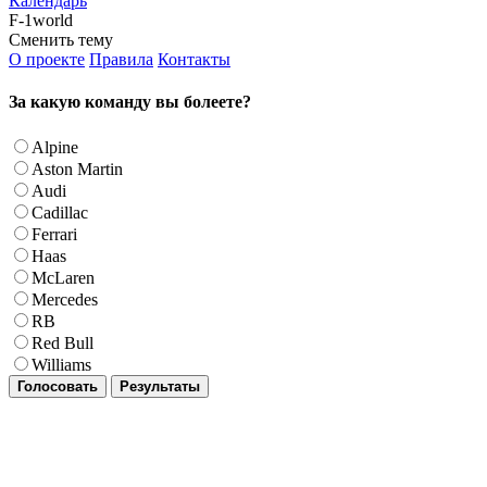
Календарь
F-1world
Сменить тему
О проекте
Правила
Контакты
За какую команду вы болеете?
Alpine
Aston Martin
Audi
Cadillac
Ferrari
Haas
McLaren
Mercedes
RB
Red Bull
Williams
Голосовать
Результаты