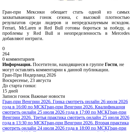
Гран-при Мексики обещает стать одной из самых
захватывающих гонок сезона, с высокой плотностью
результатов среди лидеров и непредсказуемым исходом.
Ferrari, McLaren и Red Bull готовы бороться за победу, а
проблемы у Red Bull и неопределенность в Mercedes
добавляют интриги.
0
264
0 комментариев
Информация.
Посетители, находящиеся в группе
Гости
, не
могут оставлять комментарии к данной публикации.
Гран-При Нидерланд 2026
Воскресенье, 23 августа
До старта гонки:
15 дней
Записи гонок
Важные новости
Гран-при Венгрии 2026. Гонка смотреть онлайн 26 июля 2026
года в 16:00 по МСК
Гран-при Венгрии 2026. Квалификация
смотреть онлайн 25 июля 2026 года в 17:00 по МСК
Гран-при
Венгрии 2026. Третья практика смотреть онлайн 25 июля 2026
года в 13:30 по МСК
Гран-при Венгрии 2026. Вторая практика
смотреть онлайн 24 июля 2026 года в 18:00 по МСК
Гран-при