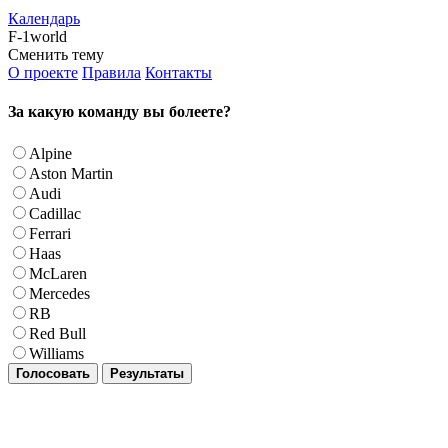
Календарь
F-1world
Сменить тему
О проекте
Правила
Контакты
За какую команду вы болеете?
Alpine
Aston Martin
Audi
Cadillac
Ferrari
Haas
McLaren
Mercedes
RB
Red Bull
Williams
Голосовать
Результаты