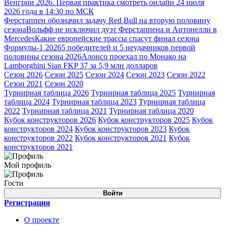
Венгрии 2026. Первая практика смотреть онлайн 24 июля
2026 года в 14:30 по МСК
Ферстаппен обозначил задачу Red Bull на вторую половину
сезона
Вольфф не исключил дуэт Ферстаппена и Антонелли в
Mercedes
Какие европейские трассы спасут финал сезона
Формулы-1 2026
5 победителей и 5 неудачников первой
половины сезона 2026
Алонсо проехал по Монако на
Lamborghini Sian FKP 37 за 5,9 млн долларов
Сезон 2026
Сезон 2025
Сезон 2024
Сезон 2023
Сезон 2022
Сезон 2021
Сезон 2020
Турнирная таблица 2026
Турнирная таблица 2025
Турнирная
таблица 2024
Турнирная таблица 2023
Турнирная таблица
2022
Турнирная таблица 2021
Турнирная таблица 2020
Кубок конструкторов 2026
Кубок конструкторов 2025
Кубок
конструкторов 2024
Кубок конструкторов 2023
Кубок
конструкторов 2022
Кубок конструкторов 2021
Кубок
конструкторов 2021
Мой профиль
Гости
Войти
Регистрация
О проекте