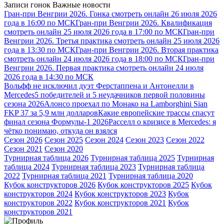
Записи гонок
Важные новости
Гран-при Венгрии 2026. Гонка смотреть онлайн 26 июля 2026
года в 16:00 по МСК
Гран-при Венгрии 2026. Квалификация
смотреть онлайн 25 июля 2026 года в 17:00 по МСК
Гран-при
Венгрии 2026. Третья практика смотреть онлайн 25 июля 2026
года в 13:30 по МСК
Гран-при Венгрии 2026. Вторая практика
смотреть онлайн 24 июля 2026 года в 18:00 по МСК
Гран-при
Венгрии 2026. Первая практика смотреть онлайн 24 июля
2026 года в 14:30 по МСК
Вольфф не исключил дуэт Ферстаппена и Антонелли в
Mercedes
5 победителей и 5 неудачников первой половины
сезона 2026
Алонсо проехал по Монако на Lamborghini Sian
FKP 37 за 5,9 млн долларов
Какие европейские трассы спасут
финал сезона Формулы-1 2026
Расселл о кризисе в Mercedes: я
чётко понимаю, откуда он взялся
Сезон 2026
Сезон 2025
Сезон 2024
Сезон 2023
Сезон 2022
Сезон 2021
Сезон 2020
Турнирная таблица 2026
Турнирная таблица 2025
Турнирная
таблица 2024
Турнирная таблица 2023
Турнирная таблица
2022
Турнирная таблица 2021
Турнирная таблица 2020
Кубок конструкторов 2026
Кубок конструкторов 2025
Кубок
конструкторов 2024
Кубок конструкторов 2023
Кубок
конструкторов 2022
Кубок конструкторов 2021
Кубок
конструкторов 2021