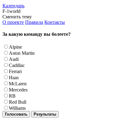
Календарь
F-1world
Сменить тему
О проекте
Правила
Контакты
За какую команду вы болеете?
Alpine
Aston Martin
Audi
Cadillac
Ferrari
Haas
McLaren
Mercedes
RB
Red Bull
Williams
Голосовать
Результаты