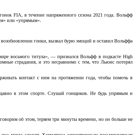
гонок FIA, в течение напряженного сезона 2021 года. Вольфф
ым» или «упрямым».
 возобновлении гонки, вызвал бурю эмоций и оставил Вольффа
мире восьмого титула», — признался Вольфф в подкасте High
омные страдания, и это несравнимо с тем, что Льюис потерял
ерживать контакт с ним на протяжении года, чтобы помочь в
 давно в этом спорте. Слушай гонщиков. Не будь упрямым и
говорим об этом, теряем три минуты времени, но он больше не
у она могла сделать Хэмилтона единственным восьмикратным