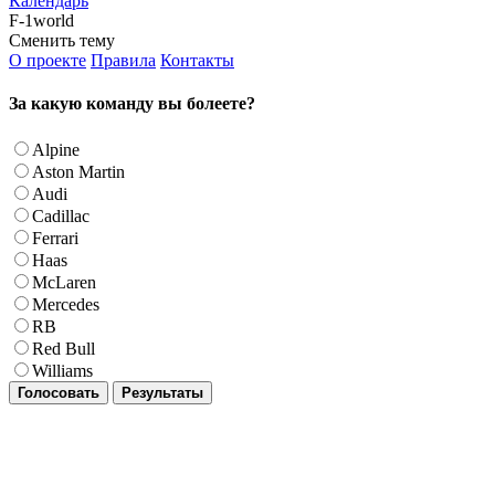
Календарь
F-1world
Сменить тему
О проекте
Правила
Контакты
За какую команду вы болеете?
Alpine
Aston Martin
Audi
Cadillac
Ferrari
Haas
McLaren
Mercedes
RB
Red Bull
Williams
Голосовать
Результаты