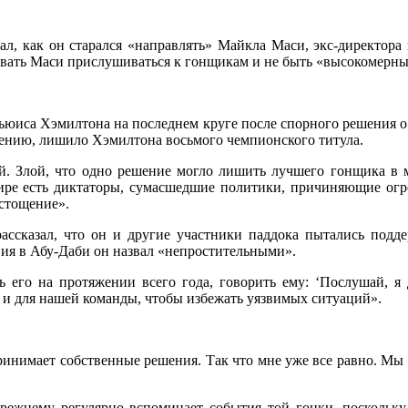
ал, как он старался «направлять» Майкла Маси, экс-директора 
товать Маси прислушиваться к гонщикам и не быть «высокомерн
Льюиса Хэмилтона на последнем круге после спорного решения о
мнению, лишило Хэмилтона восьмого чемпионского титула.
й. Злой, что одно решение могло лишить лучшего гонщика в 
 мире есть диктаторы, сумасшедшие политики, причиняющие огр
истощение».
ассказал, что он и другие участники паддока пытались подд
вия в Абу-Даби он назвал «непростительными».
ь его на протяжении всего года, говорить ему: ‘Послушай, я
 и для нашей команды, чтобы избежать уязвимых ситуаций».
принимает собственные решения. Так что мне уже все равно. Мы 
-прежнему регулярно вспоминает события той гонки, поскольк