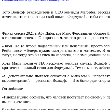
Тото Вольфф, руководитель и CEO команды Mercedes, рассказ
отметил, что использовал свой опыт в Формуле-1, чтобы сове
Финал сезона 2021 в Абу-Даби, где Макс Ферстаппен обошел 
в состоянии «гнева». Он признался, что это решение, по его 
«Злой. Не то чтобы подавленный или печальный, просто зло
Performance. «Теперь нужно смотреть на это в контексте. В
титул, но тогда это был гнев на человека, а не эмоциональное 
Хотя Маси покинул FIA несколько месяцев спустя, Вольфф р
критически важный сезон для Формулы-1. Тем не менее, дейст
«Я действительно пытался общаться с Майклом и направлят
высокомерным’, — рассказал Вольфф. — Это было ради спорта
Он добавил:
«Иногда нужно осознать, что человек поступает по-своему и 
имеет значения».
Вольфф также признался, что спустя почти три года он по