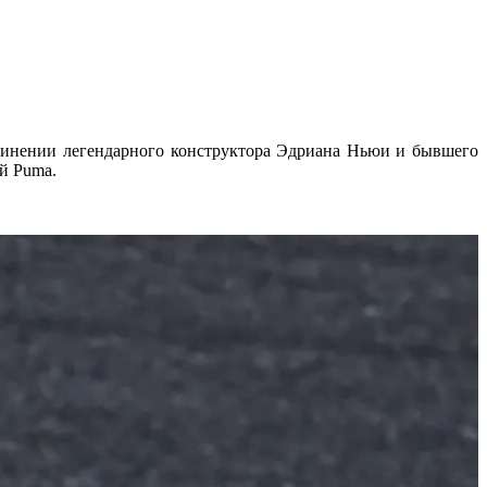
единении легендарного конструктора Эдриана Ньюи и бывшего
й Puma.