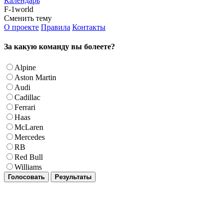
Календарь
F-1world
Сменить тему
О проекте
Правила
Контакты
За какую команду вы болеете?
Alpine
Aston Martin
Audi
Cadillac
Ferrari
Haas
McLaren
Mercedes
RB
Red Bull
Williams
Голосовать
Результаты