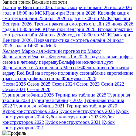
Записи гонок
Важные новости
Гран-при Венгрии 2026. Гонка смотреть онлайн 26 июля 2026
года в 16:00 по МСК
Гран-при Венгрии 2026. Квалификация
смотреть онлайн 25 июля 2026 года в 17:00 по МСК
Гран-при
Венгрии 2026. Третья практика смотреть онлайн 25 июля 2026
года в 13:30 по МСК
Гран-при Венгрии 2026. Вторая практика
смотреть онлайн 24 июля 2026 года в 18:00 по МСК
Гран-при
Венгрии 2026. Первая практика смотреть онлайн 24 июля
2026 года в 14:30 по МСК
Хельмут Марко дал жёсткий прогноз по Максу
Ферстаппену
Рекорды Формулы-1 в 2026 году: главные цифры
сезона к летнему перерыву
Вольфф не исключил дуэт
Ферстаппена и Антонелли в Mercedes
Ферстаппен обозначил
задачу Red Bull на вторую половину сезона
Какие европейские
трассы спасут финал сезона Формулы-1 2026
Сезон 2026
Сезон 2025
Сезон 2024
Сезон 2023
Сезон 2022
Сезон 2021
Сезон 2020
Турнирная таблица 2026
Турнирная таблица 2025
Турнирная
таблица 2024
Турнирная таблица 2023
Турнирная таблица
2022
Турнирная таблица 2021
Турнирная таблица 2020
Кубок конструкторов 2026
Кубок конструкторов 2025
Кубок
конструкторов 2024
Кубок конструкторов 2023
Кубок
конструкторов 2022
Кубок конструкторов 2021
Кубок
конструкторов 2021