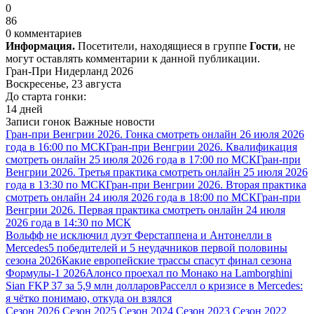
0
86
0 комментариев
Информация.
Посетители, находящиеся в группе
Гости
, не
могут оставлять комментарии к данной публикации.
Гран-При Нидерланд 2026
Воскресенье, 23 августа
До старта гонки:
14 дней
Записи гонок
Важные новости
Гран-при Венгрии 2026. Гонка смотреть онлайн 26 июля 2026
года в 16:00 по МСК
Гран-при Венгрии 2026. Квалификация
смотреть онлайн 25 июля 2026 года в 17:00 по МСК
Гран-при
Венгрии 2026. Третья практика смотреть онлайн 25 июля 2026
года в 13:30 по МСК
Гран-при Венгрии 2026. Вторая практика
смотреть онлайн 24 июля 2026 года в 18:00 по МСК
Гран-при
Венгрии 2026. Первая практика смотреть онлайн 24 июля
2026 года в 14:30 по МСК
Вольфф не исключил дуэт Ферстаппена и Антонелли в
Mercedes
5 победителей и 5 неудачников первой половины
сезона 2026
Какие европейские трассы спасут финал сезона
Формулы-1 2026
Алонсо проехал по Монако на Lamborghini
Sian FKP 37 за 5,9 млн долларов
Расселл о кризисе в Mercedes:
я чётко понимаю, откуда он взялся
Сезон 2026
Сезон 2025
Сезон 2024
Сезон 2023
Сезон 2022