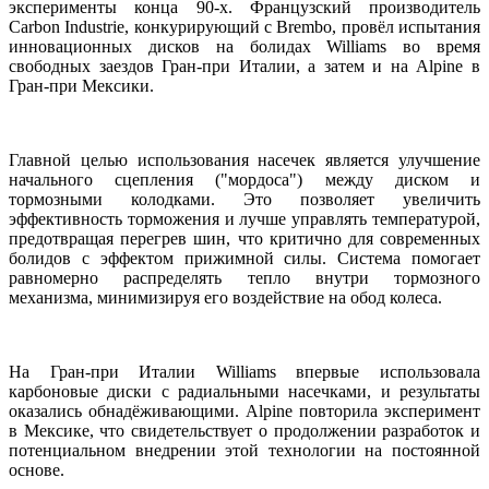
эксперименты конца 90-х. Французский производитель
Carbon Industrie, конкурирующий с Brembo, провёл испытания
инновационных дисков на болидах Williams во время
свободных заездов Гран-при Италии, а затем и на Alpine в
Гран-при Мексики.
Главной целью использования насечек является улучшение
начального сцепления ("мордоса") между диском и
тормозными колодками. Это позволяет увеличить
эффективность торможения и лучше управлять температурой,
предотвращая перегрев шин, что критично для современных
болидов с эффектом прижимной силы. Система помогает
равномерно распределять тепло внутри тормозного
механизма, минимизируя его воздействие на обод колеса.
На Гран-при Италии Williams впервые использовала
карбоновые диски с радиальными насечками, и результаты
оказались обнадёживающими. Alpine повторила эксперимент
в Мексике, что свидетельствует о продолжении разработок и
потенциальном внедрении этой технологии на постоянной
основе.