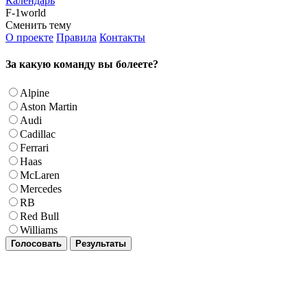
Календарь
F-1world
Сменить тему
О проекте
Правила
Контакты
За какую команду вы болеете?
Alpine
Aston Martin
Audi
Cadillac
Ferrari
Haas
McLaren
Mercedes
RB
Red Bull
Williams
Голосовать
Результаты