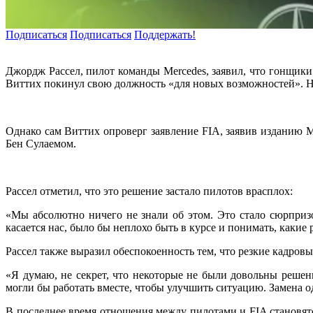
Подписаться
Подписаться
Поддержать!
Джордж Рассел, пилот команды Mercedes, заявил, что гонщики
Виттих покинул свою должность «для новых возможностей». Н
Однако сам Виттих опроверг заявление FIA, заявив изданию Mo
Бен Сулаемом.
Рассел отметил, что это решение застало пилотов врасплох:
«Мы абсолютно ничего не знали об этом. Это стало сюрпризо
касается нас, было бы неплохо быть в курсе и понимать, каки
Рассел также выразил обеспокоенность тем, что резкие кадров
«Я думаю, не секрет, что некоторые не были довольны реше
могли бы работать вместе, чтобы улучшить ситуацию. Замена о
В последнее время отношения между пилотами и FIA становятся