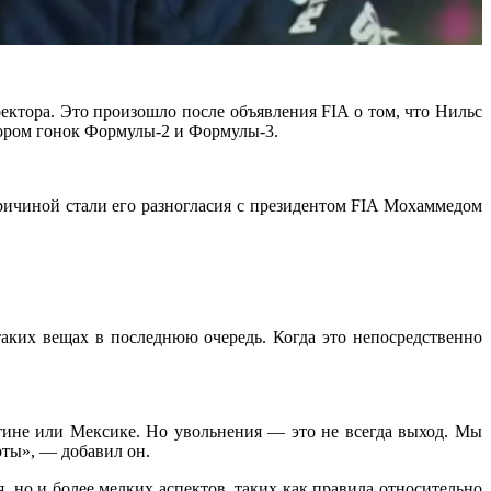
ектора. Это произошло после объявления FIA о том, что Нильс
тором гонок Формулы-2 и Формулы-3.
 Причиной стали его разногласия с президентом FIA Мохаммедом
таких вещах в последнюю очередь. Когда это непосредственно
тине или Мексике. Но увольнения — это не всегда выход. Мы
оты», — добавил он.
, но и более мелких аспектов, таких как правила относительно