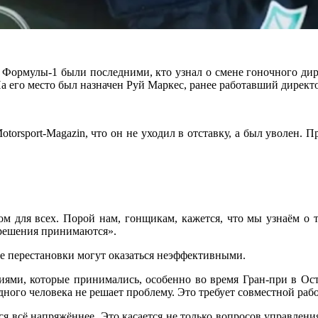
 Формулы-1 были последними, кто узнал о смене гоночного дир
а его место был назначен Руй Маркес, ранее работавший дирек
torsport-Magazin, что он не уходил в отставку, а был уволен.
м для всех. Порой нам, гонщикам, кажется, что мы узнаём о 
е решения принимаются».
ые перестановки могут оказаться неэффективными.
ниями, которые принимались, особенно во время Гран-при в Ос
дного человека не решает проблему. Это требует совместной раб
 всё напряжённее. Это касается не только вопросов управления