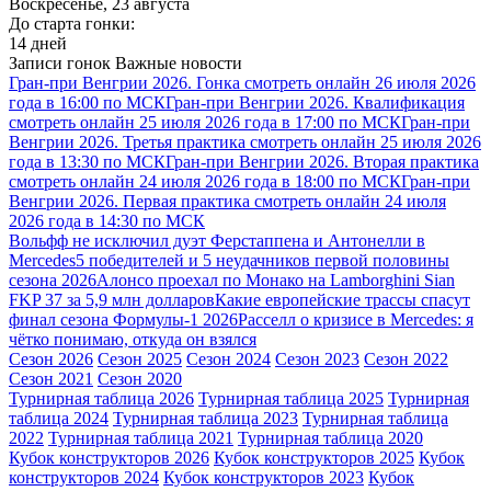
Воскресенье, 23 августа
До старта гонки:
14 дней
Записи гонок
Важные новости
Гран-при Венгрии 2026. Гонка смотреть онлайн 26 июля 2026
года в 16:00 по МСК
Гран-при Венгрии 2026. Квалификация
смотреть онлайн 25 июля 2026 года в 17:00 по МСК
Гран-при
Венгрии 2026. Третья практика смотреть онлайн 25 июля 2026
года в 13:30 по МСК
Гран-при Венгрии 2026. Вторая практика
смотреть онлайн 24 июля 2026 года в 18:00 по МСК
Гран-при
Венгрии 2026. Первая практика смотреть онлайн 24 июля
2026 года в 14:30 по МСК
Вольфф не исключил дуэт Ферстаппена и Антонелли в
Mercedes
5 победителей и 5 неудачников первой половины
сезона 2026
Алонсо проехал по Монако на Lamborghini Sian
FKP 37 за 5,9 млн долларов
Какие европейские трассы спасут
финал сезона Формулы-1 2026
Расселл о кризисе в Mercedes: я
чётко понимаю, откуда он взялся
Сезон 2026
Сезон 2025
Сезон 2024
Сезон 2023
Сезон 2022
Сезон 2021
Сезон 2020
Турнирная таблица 2026
Турнирная таблица 2025
Турнирная
таблица 2024
Турнирная таблица 2023
Турнирная таблица
2022
Турнирная таблица 2021
Турнирная таблица 2020
Кубок конструкторов 2026
Кубок конструкторов 2025
Кубок
конструкторов 2024
Кубок конструкторов 2023
Кубок