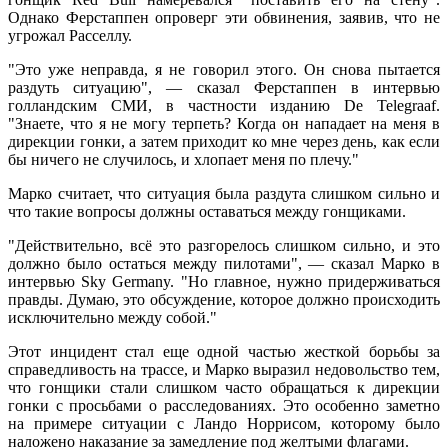
Однако Ферстаппен опроверг эти обвинения, заявив, что не
угрожал Расселлу.
"Это уже неправда, я не говорил этого. Он снова пытается
раздуть ситуацию", — сказал Ферстаппен в интервью
голландским СМИ, в частности изданию De Telegraaf.
"Знаете, что я не могу терпеть? Когда он нападает на меня в
дирекции гонки, а затем приходит ко мне через день, как если
бы ничего не случилось, и хлопает меня по плечу."
Марко считает, что ситуация была раздута слишком сильно и
что такие вопросы должны оставаться между гонщиками.
"Действительно, всё это разгорелось слишком сильно, и это
должно было остаться между пилотами", — сказал Марко в
интервью Sky Germany. "Но главное, нужно придерживаться
правды. Думаю, это обсуждение, которое должно происходить
исключительно между собой."
Этот инцидент стал еще одной частью жесткой борьбы за
справедливость на трассе, и Марко выразил недовольство тем,
что гонщики стали слишком часто обращаться к дирекции
гонки с просьбами о расследованиях. Это особенно заметно
на примере ситуации с Ландо Норрисом, которому было
наложено наказание за замедление под желтыми флагами.