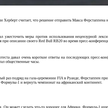
Херберт считает, что решение отправить Макса Ферстаппена н
ал ужесточить меры против использования нецензурной лекси
 при описании своего Red Bull RB20 во время пресс-конференц
отеста давал очень короткие ответы на последующих пресс-кон
тал общественные часы.
й раз подряд на гала-церемонии FIA в Руанде, Ферстаппен при
ап Формулы-1 и вернуть чемпионат на африканский континент.
их. Он может сделать что-то хорошее для Африки. Формула-1 ище