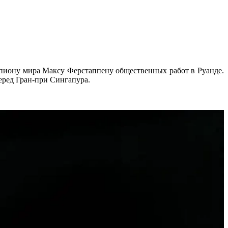
иону мира Максу Ферстаппену общественных работ в Руанде.
еред Гран-при Сингапура.