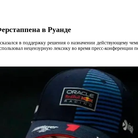
ерстаппена в Руанде
казался в поддержку решения о назначении действующему чемп
использовал нецензурную лексику во время пресс-конференции п