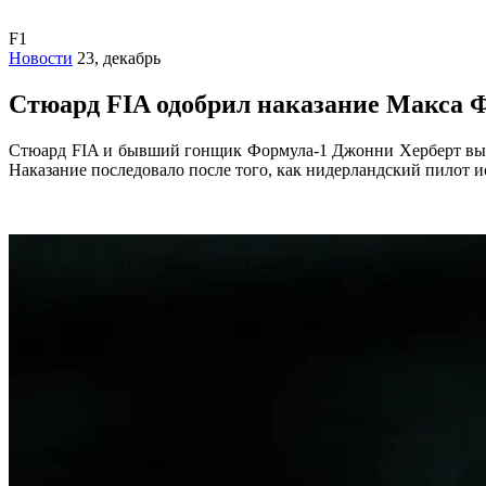
F1
Новости
23, декабрь
Стюард FIA одобрил наказание Макса Ф
Стюард FIA и бывший гонщик Формула-1 Джонни Херберт выс
Наказание последовало после того, как нидерландский пилот 