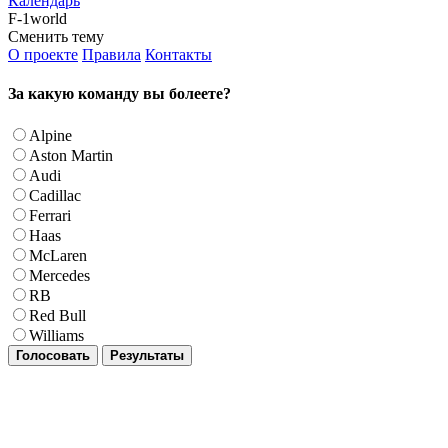
Календарь
F-1world
Сменить тему
О проекте
Правила
Контакты
За какую команду вы болеете?
Alpine
Aston Martin
Audi
Cadillac
Ferrari
Haas
McLaren
Mercedes
RB
Red Bull
Williams
Голосовать
Результаты