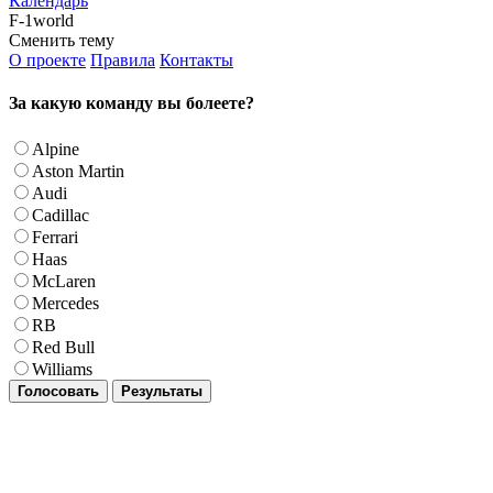
Календарь
F-1world
Сменить тему
О проекте
Правила
Контакты
За какую команду вы болеете?
Alpine
Aston Martin
Audi
Cadillac
Ferrari
Haas
McLaren
Mercedes
RB
Red Bull
Williams
Голосовать
Результаты