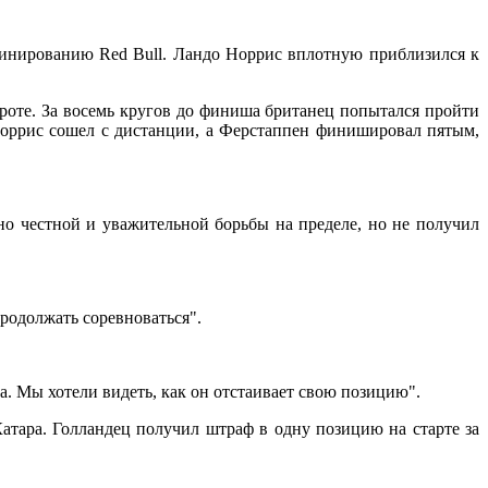
оминированию Red Bull. Ландо Норрис вплотную приблизился к
роте. За восемь кругов до финиша британец попытался пройти
Норрис сошел с дистанции, а Ферстаппен финишировал пятым,
но честной и уважительной борьбы на пределе, но не получил
продолжать соревноваться".
са. Мы хотели видеть, как он отстаивает свою позицию".
атара. Голландец получил штраф в одну позицию на старте за