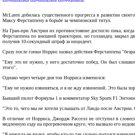
McLaren добилась существенного прогресса в развитии своег
Максу Ферстаппену в борьбе за чемпионский титул.
На Гран-при Австрии их противостояние достигло пика, когд
Ферстаппена по внешней траектории, но голландец закрыл д
получив 10-секундный штраф за инцидент.
Сразу после гонки Норрис назвал действия Ферстаппена "без
"Ему это не нужно, у него достаточно побед. Он был слишко
этого".
Однако через четыре дня тон Норриса изменился:
"Ему не нужно извиняться, и я не жду извинений. Это была хо
Бывший пилот Формулы 1 и комментатор Sky Sports F1 Энтони
"Это то, чего мы не хотели услышать от Ландо после Австрии. 
В отличие от Норриса, Джордж Расселл не отступил в словес
медленную езду на прогревочном круге, что вызвало его недов
"Я никогда не видел, чтобы кто-то так сильно пытался навредит