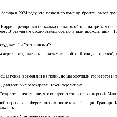
о болида в 2024 году, что позволило команде бросить вызов д
а Норрис предпринял несколько попыток обгона на третьем пово
верь. В результате столкновения оба получили проколы шин - 
рассудными" и "отчаянными":
м агрессивен, пытаясь не дать мне пройти. Я ожидал жесткой, 
рошая гонка, временами на грани, но мы обсудили это и готовы 
 Дэвидсон был разочарован такой переменой:
Создалось впечатление, что он просто согласился с версией Мак
ной перепалке с Ферстаппеном после квалификации Гран-при К
ольство:
ь другому. Я потерял всякое уважение".