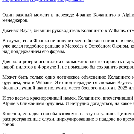
Один важный момент в переходе Франко Колапинто в Alpine 
менеджеров.
Джеймс Ваулз, бывший руководитель Колапинто в Williams, от
В случае, если Франко не получит место боевого пилота в сле
уже делал подобное раньше в Mercedes с Эстебаном Оконом, к
над поддержанием его формы.
Для роли резервного пилота с возможностью тестировать стары
парой пилотов в Формуле 1, не помешало бы сохранить резервис
Может быть только одно логическое объяснение: Колапинто 
будущем, чем в Williams. Это подтверждается словами Ваулза
Франко лучший шанс получить место боевого пилота в 2025 или
И это весьма красноречивый намек. Колапинто, впечатливший
Alpine в ближайшем будущем. И нетрудно догадаться, на какое 
Конечно, есть два способа взглянуть на эту ситуацию. Цинич
распространенные слухи, циркулировавшие в паддоке во время
гонок.