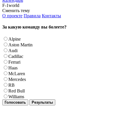
Календарь
F-1world
Сменить тему
О проекте
Правила
Контакты
За какую команду вы болеете?
Alpine
Aston Martin
Audi
Cadillac
Ferrari
Haas
McLaren
Mercedes
RB
Red Bull
Williams
Голосовать
Результаты