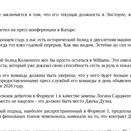
заключается в том, что его текущая должность в Энстоуне, в
метил на пресс-конференции в Катаре:
дующем году, у нас есть исторический болид и двухлетняя машина
огда тот взял годовой перерыв. Как мы видим, Эстебан до сих
й болид Колапинто мог бы просто остаться в Williams. Это имело
та, который уже доказал свою способность сесть за руль и показ
и его команда должны быть уверены, что у него будет больше 
, предоставленными пресс-службой его команды в день объявлени
 2026 году.
 своим дебютом в Формуле 1 в качестве замены Логана Сарджент
место он нацелен - это должно быть место Джека Дуэна.
ный подход, наиболее распространенный в Формуле 1, предпола
 финальных этапов чемпионата, намекали на то, что контракт Ду