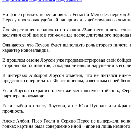
На фоне громких перестановок в Ferrari и Mercedes переход 
Пересу просто как удобный напарник для действующего чемпи
Йос Ферстаппен неоднократно хвалил 22-летнего пилота, счит
заслужил свой шанс в топ-команде после длительного периода 
Ожидается, что Лоусон будет выполнять роль второго пилота,
характер новозеландца.
В прошлом сезоне Лоусон уже продемонстрировал свой бойцов
стороны обоих пилотов, стюарды не нашли нарушений в его де
В интервью Autosport Лоусон отметил, что не пытался нико
предстоит соперничать с Ферстаппеном, известным своей бес
Если Лоусон сохранит такую же ментальную стойкость, Фер
партнера по команде.
Если выбор в пользу Лоусона, а не Юки Цуноды или Франко 
прочность.
Алекс Албон, Пьер Гасли и Серхио Перес не выдержали конку
гонках картина была совершенно иной – японец лишь немного о