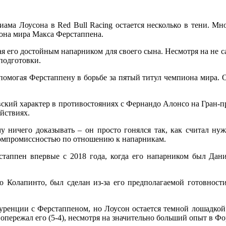
Лиама Лоусона в Red Bull Racing остается несколько в тени. М
она мира Макса Ферстаппена.
ая его достойным напарником для своего сына. Несмотря на не 
подготовки.
 помогая Ферстаппену в борьбе за пятый титул чемпиона мира. 
ский характер в противостояниях с Фернандо Алонсо на Гран-
йствиях.
му ничего доказывать – он просто гонялся так, как считал ну
компромиссностью по отношению к напарникам.
стаппен впервые с 2018 года, когда его напарником был Дани
Колапинто, был сделан из-за его предполагаемой готовности
ренции с Ферстаппеном, но Лоусон остается темной лошадкой. 
пережал его (5-4), несмотря на значительно больший опыт в Фо