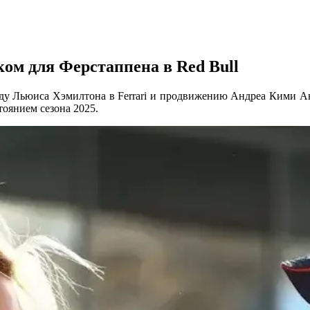
ком для Ферстаппена в Red Bull
оду Льюиса Хэмилтона в Ferrari и продвижению Андреа Кими Ан
оянием сезона 2025.