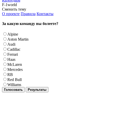
Календарь
F-1world
Сменить тему
О проекте
Правила
Контакты
За какую команду вы болеете?
Alpine
Aston Martin
Audi
Cadillac
Ferrari
Haas
McLaren
Mercedes
RB
Red Bull
Williams
Голосовать
Результаты