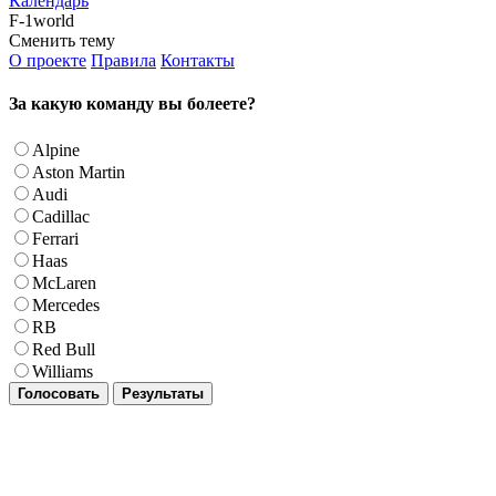
Календарь
F-1world
Сменить тему
О проекте
Правила
Контакты
За какую команду вы болеете?
Alpine
Aston Martin
Audi
Cadillac
Ferrari
Haas
McLaren
Mercedes
RB
Red Bull
Williams
Голосовать
Результаты