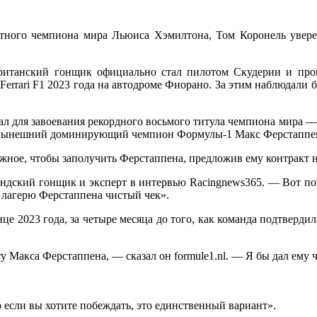
тного чемпиона мира Льюиса Хэмилтона, Том Коронель увере
британский гонщик официально стал пилотом Скудерии и про
Ferrari F1 2023 года на автодроме Фиорано. За этим наблюдали
 для завоевания рекордного восьмого титула чемпиона мира — пе
ним нынешний доминирующий чемпион Формулы-1 Макс Ферстапп
ожное, чтобы заполучить Ферстаппена, предложив ему контракт
олландский гонщик и эксперт в интервью Racingnews365. — Вот по
ил лагерю Ферстаппена чистый чек».
нце 2023 года, за четыре месяца до того, как команда подтверди
ту Макса Ферстаппена, — сказал он formule1.nl. — Я бы дал ему ч
 если вы хотите побеждать, это единственный вариант».