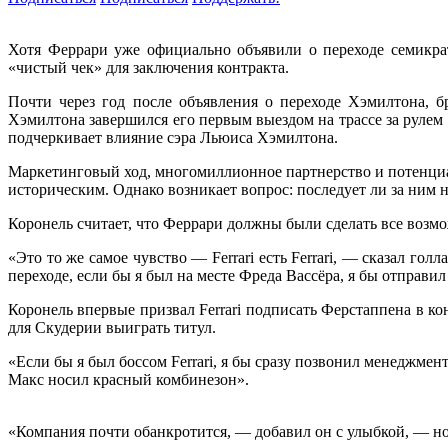
Хотя Феррари уже официально объявили о переходе семикра
«чистый чек» для заключения контракта.
Почти через год после объявления о переходе Хэмилтона, 
Хэмилтона завершился его первым выездом на трассе за рулем 
подчеркивает влияние сэра Льюиса Хэмилтона.
Маркетинговый ход, многомиллионное партнерство и потенциал
историческим. Однако возникает вопрос: последует ли за 
Коронель считает, что Феррари должны были сделать все возм
«Это то же самое чувство — Ferrari есть Ferrari, — сказал г
переходе, если бы я был на месте Фреда Вассёра, я бы отправ
Коронель впервые призвал Ferrari подписать Ферстаппена в ко
для Скудерии выиграть титул.
«Если бы я был боссом Ferrari, я бы сразу позвонил менеджмен
Макс носил красный комбинезон».
«Компания почти обанкротится, — добавил он с улыбкой, — но