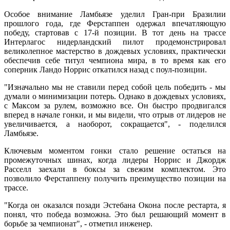
Особое внимание Ламбьязе уделил Гран-при Бразилии
прошлого года, где Ферстаппен одержал впечатляющую
победу, стартовав с 17-й позиции. В тот день на трассе
Интерлагос нидерландский пилот продемонстрировал
великолепное мастерство в дождевых условиях, практически
обеспечив себе титул чемпиона мира, в то время как его
соперник Ландо Норрис откатился назад с поул-позиции.
"Изначально мы не ставили перед собой цель победить - мы
думали о минимизации потерь. Однако в дождевых условиях,
с Максом за рулем, возможно все. Он быстро продвигался
вперед в начале гонки, и мы видели, что отрыв от лидеров не
увеличивается, а наоборот, сокращается", - поделился
Ламбьязе.
Ключевым моментом гонки стало решение остаться на
промежуточных шинах, когда лидеры Норрис и Джордж
Расселл заехали в боксы за свежим комплектом. Это
позволило Ферстаппену получить преимущество позиции на
трассе.
"Когда он оказался позади Эстебана Окона после рестарта, я
понял, что победа возможна. Это был решающий момент в
борьбе за чемпионат", - отметил инженер.