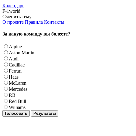
Календарь
F-1world
Сменить тему
О проекте
Правила
Контакты
За какую команду вы болеете?
Alpine
Aston Martin
Audi
Cadillac
Ferrari
Haas
McLaren
Mercedes
RB
Red Bull
Williams
Голосовать
Результаты