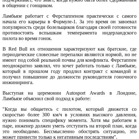
в общении с гонщиком.
Ламбьязе работает с Ферстаппеном практически с самого
начала его карьеры в Формуле-1. За это время он завоевал
популярность среди болельщиков благодаря своей готовности
противостоять вспышкам темперамента нидерландского
пилота во время гонок.
В Red Bull их отношения характеризуют как братские, где
периодические словесные перепалки являются нормой, но не
имеют под собой реальной почвы для конфликта. Ферстаппен
неоднократно заявлял, что хочет работать только с Ламбьязе,
который в прошлом году продлил контракт с командой и
получил повышение до должности руководителя гоночного
инжиниринга.
Выступая на церемонии Autosport Awards в Лондоне,
Ламбьязе объяснил свой подход к работе:
"Когда вы общаетесь с пилотом, который движется со
скоростью более 300 км/ч в условиях высокого давления,
нужно понимать специфику момента. Хотя мы работаем в
паре, инженер должен уметь отступить на второй план, когда
это необходимо. Бессмысленно обострять ситуацию, это
может привести только к негативным последствиям".