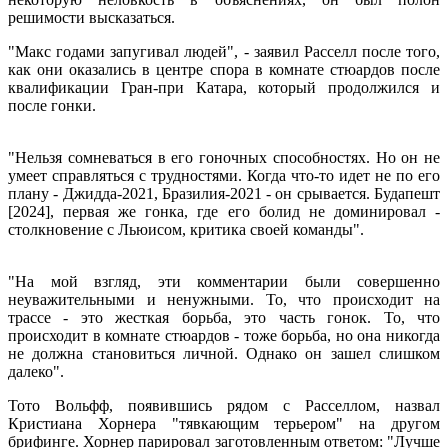
решимости высказаться.
"Макс годами запугивал людей", - заявил Расселл после того,
как они оказались в центре спора в комнате стюардов после
квалификации Гран-при Катара, который продолжился и
после гонки.
"Нельзя сомневаться в его гоночных способностях. Но он не
умеет справляться с трудностями. Когда что-то идет не по его
плану - Джидда-2021, Бразилия-2021 - он срывается. Будапешт
[2024], первая же гонка, где его болид не доминировал -
столкновение с Льюисом, критика своей команды".
"На мой взгляд, эти комментарии были совершенно
неуважительными и ненужными. То, что происходит на
трассе - это жесткая борьба, это часть гонок. То, что
происходит в комнате стюардов - тоже борьба, но она никогда
не должна становиться личной. Однако он зашел слишком
далеко".
Тото Вольфф, появившись рядом с Расселлом, назвал
Кристиана Хорнера "тявкающим терьером" на другом
брифинге. Хорнер парировал заготовленным ответом: "Лучше