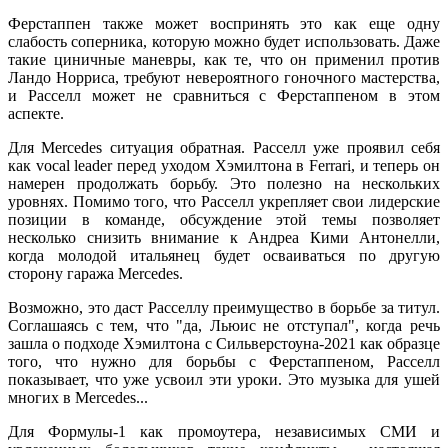
Ферстаппен также может воспринять это как еще одну
слабость соперника, которую можно будет использовать. Даже
такие циничные маневры, как те, что он применил против
Ландо Норриса, требуют невероятного гоночного мастерства,
и Расселл может не сравниться с Ферстаппеном в этом
аспекте.
Для Mercedes ситуация обратная. Расселл уже проявил себя
как vocal leader перед уходом Хэмилтона в Ferrari, и теперь он
намерен продолжать борьбу. Это полезно на нескольких
уровнях. Помимо того, что Расселл укрепляет свои лидерские
позиции в команде, обсуждение этой темы позволяет
несколько снизить внимание к Андреа Кими Антонелли,
когда молодой итальянец будет осваиваться по другую
сторону гаража Mercedes.
Возможно, это даст Расселлу преимущество в борьбе за титул.
Соглашаясь с тем, что "да, Льюис не отступал", когда речь
зашла о подходе Хэмилтона с Сильверстоуна-2021 как образце
того, что нужно для борьбы с Ферстаппеном, Расселл
показывает, что уже усвоил эти уроки. Это музыка для ушей
многих в Mercedes...
Для Формулы-1 как промоутера, независимых СМИ и