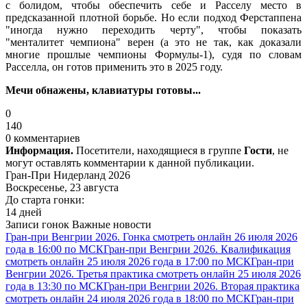
с болидом, чтобы обеспечить себе и Расселу место в
предсказанной плотной борьбе. Но если подход Ферстаппена
"иногда нужно переходить черту", чтобы показать
"менталитет чемпиона" верен (а это не так, как доказали
многие прошлые чемпионы Формулы-1), судя по словам
Расселла, он готов применить это в 2025 году.
Мечи обнажены, клавиатуры готовы...
0
140
0 комментариев
Информация.
Посетители, находящиеся в группе
Гости
, не
могут оставлять комментарии к данной публикации.
Гран-При Нидерланд 2026
Воскресенье, 23 августа
До старта гонки:
14 дней
Записи гонок
Важные новости
Гран-при Венгрии 2026. Гонка смотреть онлайн 26 июля 2026
года в 16:00 по МСК
Гран-при Венгрии 2026. Квалификация
смотреть онлайн 25 июля 2026 года в 17:00 по МСК
Гран-при
Венгрии 2026. Третья практика смотреть онлайн 25 июля 2026
года в 13:30 по МСК
Гран-при Венгрии 2026. Вторая практика
смотреть онлайн 24 июля 2026 года в 18:00 по МСК
Гран-при