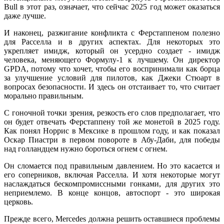
Bull в этот раз, означает, что сейчас 2025 год может оказаться
даже лучше.
И наконец, разжигание конфликта с Ферстаппеном полезно
для Расселла и в других аспектах. Для некоторых это
укрепляет имидж, который он усердно создает - имидж
человека, меняющего Формулу-1 к лучшему. Он директор
GPDA, потому что хочет, чтобы его воспринимали как борца
за улучшение условий для пилотов, как Джеки Стюарт в
вопросах безопасности. И здесь он отстаивает то, что считает
морально правильным.
С гоночной точки зрения, резкость его слов предполагает, что
он будет отвечать Ферстаппену той же монетой в 2025 году.
Как понял Норрис в Мексике в прошлом году, и как показал
Оскар Пиастри в первом повороте в Абу-Даби, для победы
над голландцем нужно бороться огнем с огнем.
Он сломается под правильным давлением. Но это касается и
его соперников, включая Расселла. И хотя некоторые могут
наслаждаться бескомпромиссными гонками, для других это
неприемлемо. В конце концов, автоспорт - это широкая
церковь.
Прежде всего, Mercedes должна решить оставшиеся проблемы