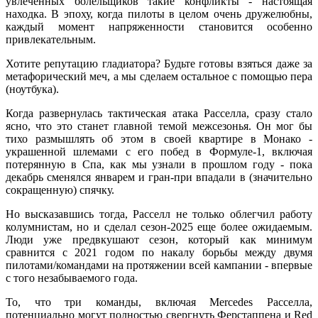
увлеченных болельщиков такие конфликты - настоящая
находка. В эпоху, когда пилоты в целом очень дружелюбны,
каждый момент напряженности становится особенно
привлекательным.
Хотите репутацию гладиатора? Будьте готовы взяться даже за
метафорический меч, а мы сделаем остальное с помощью пера
(ноутбука).
Когда развернулась тактическая атака Расселла, сразу стало
ясно, что это станет главной темой межсезонья. Он мог бы
тихо размышлять об этом в своей квартире в Монако -
украшенной шлемами с его побед в Формуле-1, включая
потерянную в Спа, как мы узнали в прошлом году - пока
декабрь сменялся январем и гран-при впадали в (значительно
сокращенную) спячку.
Но высказавшись тогда, Расселл не только облегчил работу
колумнистам, но и сделал сезон-2025 еще более ожидаемым.
Люди уже предвкушают сезон, который как минимум
сравнится с 2021 годом по накалу борьбы между двумя
пилотами/командами на протяжении всей кампании - впервые
с того незабываемого года.
То, что три команды, включая Mercedes Расселла,
потенциально могут полностью свергнуть Ферстаппена и Red