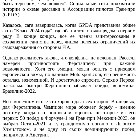
быть терьером, чем волком". Социальные сети подхватили
истории о схеме рассадки в Ассоциации пилотов Гран-при
(GPDA).
Казалось, сага завершилась, когда GPDA представила общее
фото "Класс 2024 года", где оба пилота стояли рядом в первом
ряду. В конце концов, все её члены заинтересованы в
сохранении единства перед лицом нелепых ограничений их
самовыражения со стороны FIA.
Однако реальность такова, что конфликт не исчерпан. Расселл
намерен противостоять Ферстаппену при каждой
возможности. Хотя его эмоции могли остыть с приходом
европейской зимы, по данным Motorsport.com, его решимость
осталась неизменной. И достаточно спросить Серхио Переса,
насколько быстро Ферстаппен забывает обиды, вспоминая
Бразилию-2022.
Но в конечном итоге это хорошо для всех сторон. Во-первых,
для Ферстаппена. Чемпион мира обожает борьбу - именно
поэтому, когда его попросили оценить некоторые из его
первых 50 побед в Формуле-1 на Гран-при Мексики-2023, он
выбрал Остин-2021 и ту грандиозную погоню с Льюисом
Хэмилтоном, а не одну из своих доминирующих побед,
например, в Австрии.