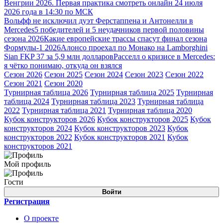
Венгрии 2026. Первая практика смотреть онлайн 24 июля
2026 года в 14:30 по МСК
Вольфф не исключил дуэт Ферстаппена и Антонелли в
Mercedes
5 победителей и 5 неудачников первой половины
сезона 2026
Какие европейские трассы спасут финал сезона
Формулы-1 2026
Алонсо проехал по Монако на Lamborghini
Sian FKP 37 за 5,9 млн долларов
Расселл о кризисе в Mercedes:
я чётко понимаю, откуда он взялся
Сезон 2026
Сезон 2025
Сезон 2024
Сезон 2023
Сезон 2022
Сезон 2021
Сезон 2020
Турнирная таблица 2026
Турнирная таблица 2025
Турнирная
таблица 2024
Турнирная таблица 2023
Турнирная таблица
2022
Турнирная таблица 2021
Турнирная таблица 2020
Кубок конструкторов 2026
Кубок конструкторов 2025
Кубок
конструкторов 2024
Кубок конструкторов 2023
Кубок
конструкторов 2022
Кубок конструкторов 2021
Кубок
конструкторов 2021
Мой профиль
Гости
Войти
Регистрация
О проекте