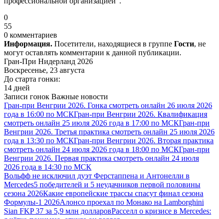
профессиональной организацией".
0
55
0 комментариев
Информация.
Посетители, находящиеся в группе
Гости
, не
могут оставлять комментарии к данной публикации.
Гран-При Нидерланд 2026
Воскресенье, 23 августа
До старта гонки:
14 дней
Записи гонок
Важные новости
Гран-при Венгрии 2026. Гонка смотреть онлайн 26 июля 2026
года в 16:00 по МСК
Гран-при Венгрии 2026. Квалификация
смотреть онлайн 25 июля 2026 года в 17:00 по МСК
Гран-при
Венгрии 2026. Третья практика смотреть онлайн 25 июля 2026
года в 13:30 по МСК
Гран-при Венгрии 2026. Вторая практика
смотреть онлайн 24 июля 2026 года в 18:00 по МСК
Гран-при
Венгрии 2026. Первая практика смотреть онлайн 24 июля
2026 года в 14:30 по МСК
Вольфф не исключил дуэт Ферстаппена и Антонелли в
Mercedes
5 победителей и 5 неудачников первой половины
сезона 2026
Какие европейские трассы спасут финал сезона
Формулы-1 2026
Алонсо проехал по Монако на Lamborghini
Sian FKP 37 за 5,9 млн долларов
Расселл о кризисе в Mercedes: