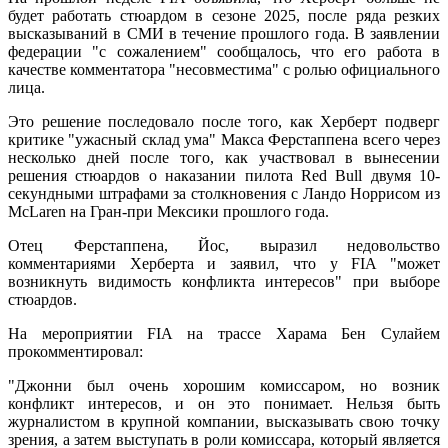
будет работать стюардом в сезоне 2025, после ряда резких
высказываний в СМИ в течение прошлого года. В заявлении
федерации "с сожалением" сообщалось, что его работа в
качестве комментатора "несовместима" с ролью официального
лица.
Это решение последовало после того, как Херберт подверг
критике "ужасный склад ума" Макса Ферстаппена всего через
несколько дней после того, как участвовал в вынесении
решения стюардов о наказании пилота Red Bull двумя 10-
секундными штрафами за столкновения с Ландо Норрисом из
McLaren на Гран-при Мексики прошлого года.
Отец Ферстаппена, Йос, выразил недовольство
комментариями Херберта и заявил, что у FIA "может
возникнуть видимость конфликта интересов" при выборе
стюардов.
На мероприятии FIA на трассе Харама Бен Сулайем
прокомментировал:
"Джонни был очень хорошим комиссаром, но возник
конфликт интересов, и он это понимает. Нельзя быть
журналистом в крупной компании, высказывать свою точку
зрения, а затем выступать в роли комиссара, который является