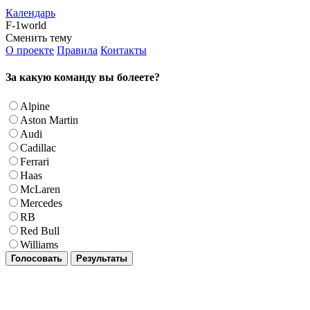
Календарь
F-1world
Сменить тему
О проекте
Правила
Контакты
За какую команду вы болеете?
Alpine
Aston Martin
Audi
Cadillac
Ferrari
Haas
McLaren
Mercedes
RB
Red Bull
Williams
Голосовать
Результаты